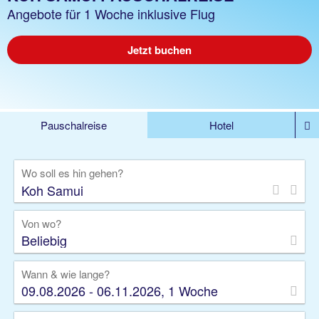
Angebote für 1 Woche inklusive Flug
Jetzt buchen
Pauschalreise
Hotel
%DEALS
Flug
Ferienwohnung
Mietwagen
Wo soll es hin gehen?
Rundreise
Kreuzfahrt
Ausflüge
Gruppenreise
Camper
Privattransfer
Von wo?
Beliebig
Wann & wie lange?
09.08.2026 - 06.11.2026, 1 Woche