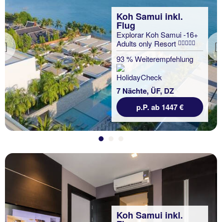
Koh Samui inkl.
Flug
Explorar Koh Samui -16+
Adults only Resort
Previous
93 % Weiterempfehlung
7 Nächte, ÜF, DZ
p.P. ab 1447 €
Koh Samui inkl.