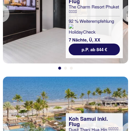
Flug
The Charm Resort Phuket
Previous
92 % Weiterempfehlung
7 Nächte, Ü, XX
p.P. ab 844 €
Koh Samui inkl.
Flug
Dusit Thani Hua Hin