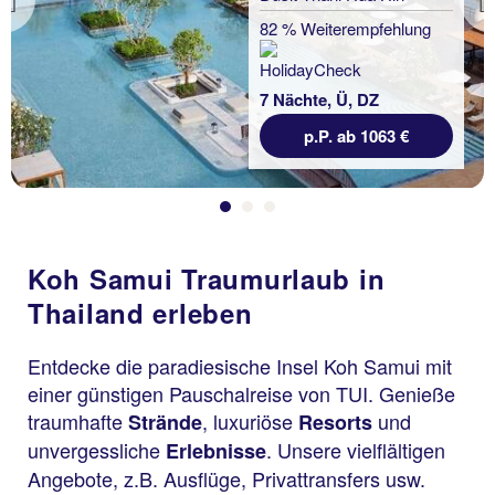
Previous
82 % Weiterempfehlung
7 Nächte, Ü, DZ
p.P. ab 1063 €
Koh Samui Traumurlaub in
Thailand erleben
Entdecke die paradiesische Insel Koh Samui mit
einer günstigen Pauschalreise von TUI. Genieße
traumhafte
, luxuriöse
und
Strände
Resorts
unvergessliche
. Unsere vielflältigen
Erlebnisse
Angebote, z.B. Ausflüge, Privattransfers usw.