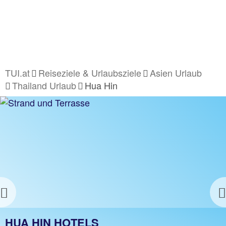
TUI.at
Reiseziele & Urlaubsziele
Asien Urlaub
Thailand Urlaub
Hua Hin
Previous
HUA HIN URLAUB
HUA HIN HOTELS