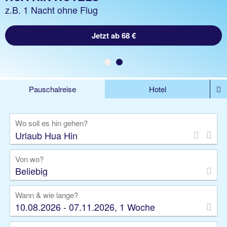
z.B. 1 Woche Hotel inklusive Flug
z.B. 1 Nacht ohne Flug
Jetzt ab 1240 €
Jetzt ab 68 €
Pauschalreise
Hotel
%DEALS
Flug
Ferienwohnung
Mietwagen
Wo soll es hin gehen?
Rundreise
Kreuzfahrt
Ausflüge
Gruppenreise
Camper
Privattransfer
Von wo?
Beliebig
Wann & wie lange?
10.08.2026 - 07.11.2026, 1 Woche