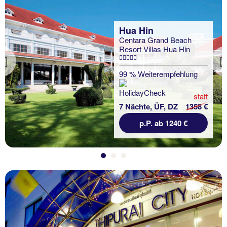
Hua Hin
Centara Grand Beach
Resort Villas Hua Hin
Previous
99 % Weiterempfehlung
statt
7 Nächte, ÜF, DZ
1358 €
p.P. ab 1240 €