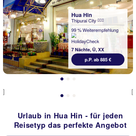
Hua Hin
Thipurai City
Previous
Hua Hin
99 % Weiterempfehlung
NH Hua Hin
100 % Weiterempfehlung
7 Nächte, Ü, XX
p.P. ab 885 €
7 Nächte, Ü, DZ
p.P. ab 925 €
Previous
Urlaub in Hua Hin - für jeden
Reisetyp das perfekte Angebot