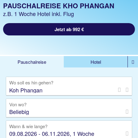
PAUSCHALREISE KHO PHANGAN
z.B. 1 Woche Hotel inkl. Flug
Jetzt ab 992 €
Pauschalreise
Hotel
%DEALS
Flug
Ferienwohnung
Mietwagen
Wo soll es hin gehen?
Rundreise
Kreuzfahrt
Ausflüge
Gruppenreise
Camper
Privattransfer
Von wo?
Beliebig
Wann & wie lange?
09.08.2026 - 06.11.2026, 1 Woche