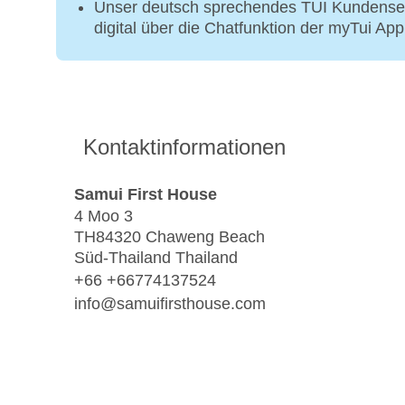
Unser deutsch sprechendes TUI Kundenser
digital über die Chatfunktion der myTui Ap
Kontaktinformationen
Samui First House
4 Moo 3
TH84320 Chaweng Beach
Süd-Thailand Thailand
+66 +66774137524
info@samuifirsthouse.com