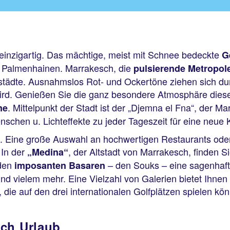
einzigartig. Das mächtige, meist mit Schnee bedeckte
G
. Palmenhainen. Marrakesch, die
pulsierende Metropol
tädte. Ausnahmslos Rot- und Ockertöne ziehen sich dur
ird. Genießen Sie die ganz besondere Atmosphäre diese
. Mittelpunkt der Stadt ist der „Djemna el Fna“, der Ma
me
chen u. Lichteffekte zu jeder Tageszeit für eine neue K
. Eine große Auswahl an hochwertigen Restaurants oder
 In der
, der Altstadt von Marrakesch, finden S
„Medina“
 den
– den Souks – eine sagenhaft
imposanten Basaren
 vielem mehr. Eine Vielzahl von Galerien bietet Ihnen
, die auf den drei internationalen Golfplätzen spielen kö
sch Urlaub