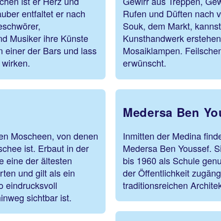
chen ist er Herz und
Gewirr aus Treppen, Gewö
uber entfaltet er nach
Rufen und Düften nach 
eschwörer,
Souk, dem Markt, kannst 
nd Musiker ihre Künste
Kunsthandwerk erstehen 
 einer der Bars und lass
Mosaiklampen. Feilschen 
 wirken.
erwünscht.
Medersa Ben Yo
nen Moscheen, von denen
Inmitten der Medina fin
hee ist. Erbaut in der
Medersa Ben Youssef. S
e eine der ältesten
bis 1960 als Schule gen
en und gilt als ein
der Öffentlichkeit zugäng
o eindrucksvoll
traditionsreichen Archit
inweg sichtbar ist.