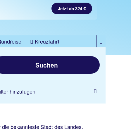
Jetzt ab 324 €
Rundreise
Kreuzfahrt
Suchen
ilter hinzufügen
Marrakesch inkl.
Flug
Riad Star
er die bekannteste Stadt des Landes.