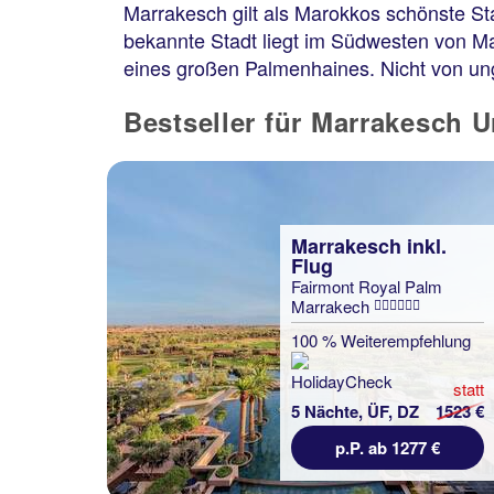
Marrakesch gilt als Marokkos schönste Sta
bekannte Stadt liegt im Südwesten von M
eines großen Palmenhaines. Nicht von ung
Bestseller für Marrakesch U
Marrakesch inkl.
Flug
Fairmont Royal Palm
Marrakech
100 % Weiterempfehlung
statt
5 Nächte, ÜF, DZ
1523 €
p.P. ab 1277 €