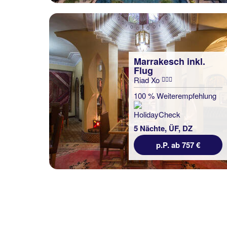
Marrakesch inkl.
Flug
Marrakesch inkl.
Riad Xo
Flug
Stars Hotel
100 % Weiterempfehlung
90 % Weiterempfehlung
5 Nächte, ÜF, DZ
5 Nächte, ÜF, DZ
p.P. ab 757 €
p.P. ab 731 €