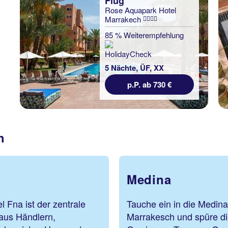
Flug
Rose Aquapark Hotel
Marrakech
85 % Weiterempfehlung
5 Nächte, ÜF, XX
p.P. ab 730 €
h
Medina
 Fna ist der zentrale
Tauche ein in die Medina
aus Händlern,
Marrakesch und spüre die