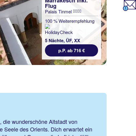
Marrakesch inkl.
Flug
Palais Tinmel
100 % Weiterempfehlung
5 Nächte, ÜF, XX
p.P. ab 716 €
, die wunderschöne Altstadt von
 Seele des Orients. Dich erwartet ein