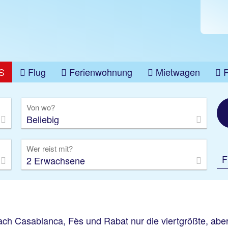
S
Flug
Ferienwohnung
Mietwagen
üge
Gruppenreise
Camper
Privattransfer
Von wo?
Beliebig
Wer reist mit?
F
2 Erwachsene
 nach Casablanca, Fès und Rabat nur die viertgrößte, ab