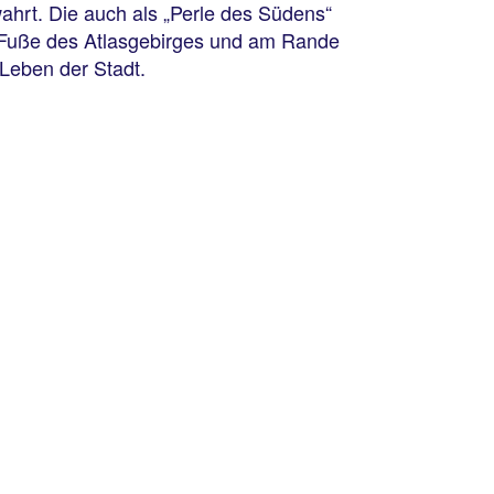
100 % Weiterempfehlung
ahrt. Die auch als „Perle des Südens“
 Fuße des Atlasgebirges und am Rande
 Leben der Stadt.
5 Nächte, ÜF, DL
p.P. ab 777 €