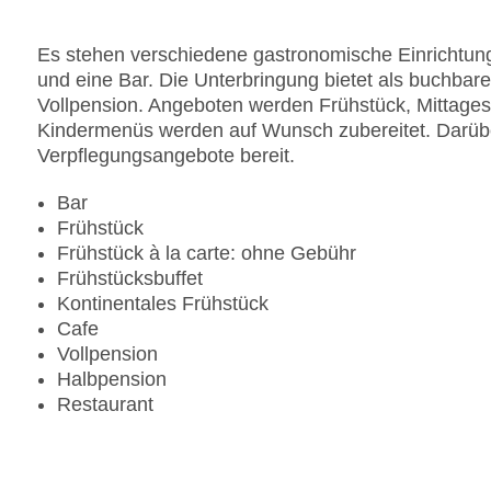
Sonnenterrasse
Gesamtanzahl der Stockwerke: 2
Es stehen verschiedene gastronomische Einrichtung
Gesamtanzahl der Zimmer: 60
und eine Bar. Die Unterbringung bietet als buchba
Pools:Indoor Pool, Outdoor Pool, Sonnenschirme
Vollpension. Angeboten werden Frühstück, Mittage
Zahlungsarten: American Express, Mastercard, V
Kindermenüs werden auf Wunsch zubereitet. Darüber 
Landeskategorie: 5 Sterne
Verpflegungsangebote bereit.
Bar
Frühstück
Frühstück à la carte: ohne Gebühr
Frühstücksbuffet
Kontinentales Frühstück
Cafe
Vollpension
Halbpension
Restaurant