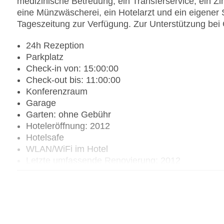
medizinische Betreuung, ein Transferservice, ein Zi
eine Münzwäscherei, ein Hotelarzt und ein eigener S
Tageszeitung zur Verfügung. Zur Unterstützung bei G
24h Rezeption
Parkplatz
Check-in von: 15:00:00
Check-out bis: 11:00:00
Konferenzraum
Garage
Garten: ohne Gebühr
Hoteleröffnung: 2012
Hotelsafe
WLAN/WiFi im Hotel
Letzte umfassende Renovierung: 2012
Lift
Anzahl der Konferenzräume: 1
Anzahl der Aufzüge: 1
Haustiere
Zimmerservice