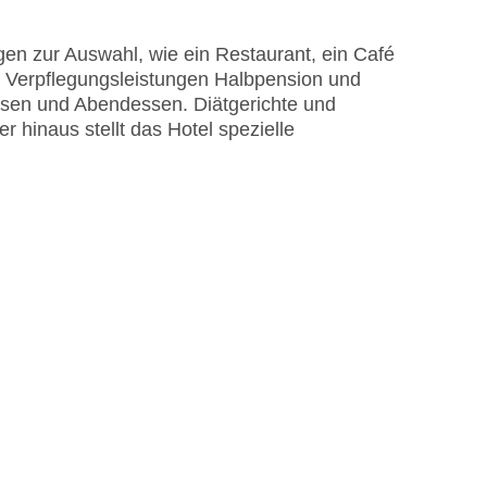
en zur Auswahl, wie ein Restaurant, ein Café
re Verpflegungsleistungen Halbpension und
 am Pool, Liegen am Pool
ssen und Abendessen. Diätgerichte und
isa
hinaus stellt das Hotel spezielle