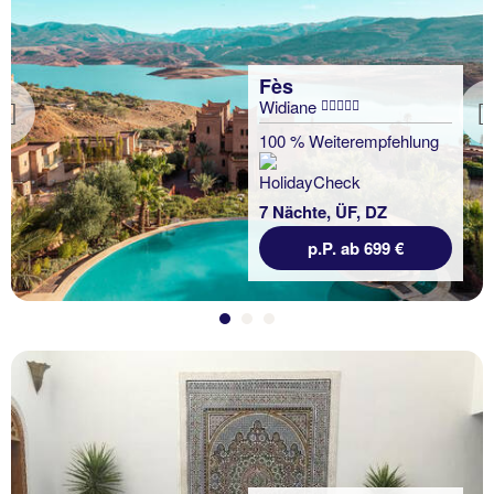
Fès
Widiane
Previous
100 % Weiterempfehlung
7 Nächte, ÜF, DZ
p.P. ab 699 €