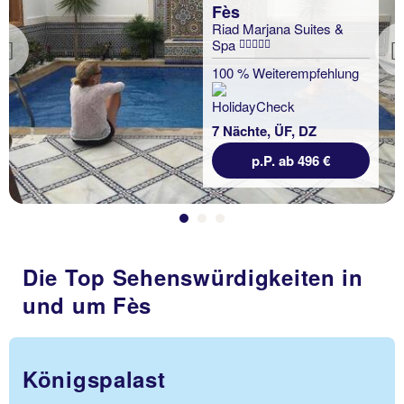
Fès
Riad Marjana Suites &
Spa
Previous
100 % Weiterempfehlung
7 Nächte, ÜF, DZ
p.P. ab 496 €
Die Top Sehenswürdigkeiten in
und um Fès
Königspalast