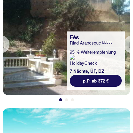
Fès
Riad Arabesque
Previous
95 % Weiterempfehlung
7 Nächte, ÜF, DZ
p.P. ab 372 €