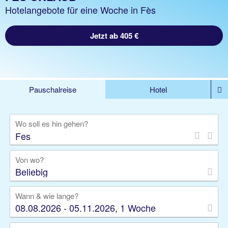
Hotelangebote für eine Woche in Fès
Jetzt ab 405 €
Pauschalreise
Hotel
%DEALS
Flug
Ferienwohnung
Mietwagen
Wo soll es hin gehen?
Rundreise
Kreuzfahrt
Ausflüge
Gruppenreise
Camper
Privattransfer
Von wo?
Beliebig
Wann & wie lange?
08.08.2026 - 05.11.2026, 1 Woche