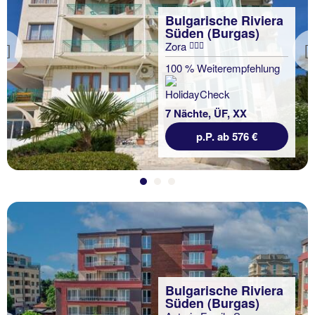
Bulgarische Riviera
Süden (Burgas)
Zora
Previous
100 % Weiterempfehlung
7 Nächte, ÜF, XX
p.P. ab 576 €
Bulgarische Riviera
Süden (Burgas)