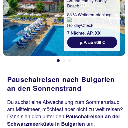
Asteria Family Sunny
Beach
Previous
83 % Weiterempfehlung
7 Nächte, AP, XX
p.P. ab 609 €
Pauschalreisen nach Bulgarien
an den Sonnenstrand
Du suchst eine Abwechslung zum Sommerurlaub
am Mittelmeer, möchtest aber nicht zu weit reisen?
Dann sieh dich unter den
Pauschalreisen an der
um.
Schwarzmeerküste in Bulgarien