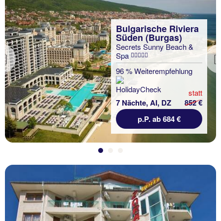
Bulgarische Riviera
Süden (Burgas)
Secrets Sunny Beach &
Spa
Previous
96 % Weiterempfehlung
statt
7 Nächte, AI, DZ
852 €
p.P. ab 684 €