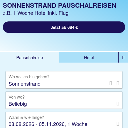
SONNENSTRAND PAUSCHALREISEN
z.B. 1 Woche Hotel inkl. Flug
Jetzt ab 684 €
Pauschalreise
Hotel
%DEALS
Flug
Ferienwohnung
Mietwagen
Wo soll es hin gehen?
Rundreise
Kreuzfahrt
Ausflüge
Gruppenreise
Camper
Privattransfer
Von wo?
Beliebig
Wann & wie lange?
08.08.2026 - 05.11.2026, 1 Woche