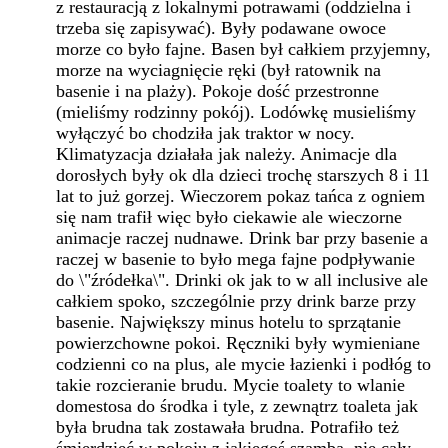
z restauracją z lokalnymi potrawami (oddzielna i
trzeba się zapisywać). Były podawane owoce
morze co było fajne. Basen był całkiem przyjemny,
morze na wyciagnięcie ręki (był ratownik na
basenie i na plaży). Pokoje dość przestronne
(mieliśmy rodzinny pokój). Lodówkę musieliśmy
wyłączyć bo chodziła jak traktor w nocy.
Klimatyzacja działała jak należy. Animacje dla
dorosłych były ok dla dzieci trochę starszych 8 i 11
lat to już gorzej. Wieczorem pokaz tańca z ogniem
się nam trafił więc było ciekawie ale wieczorne
animacje raczej nudnawe. Drink bar przy basenie a
raczej w basenie to było mega fajne podpływanie
do \"źródełka\". Drinki ok jak to w all inclusive ale
całkiem spoko, szczególnie przy drink barze przy
basenie. Największy minus hotelu to sprzątanie
powierzchowne pokoi. Ręczniki były wymieniane
codzienni co na plus, ale mycie łazienki i podłóg to
takie rozcieranie brudu. Mycie toalety to wlanie
domestosa do środka i tyle, z zewnątrz toaleta jak
była brudna tak zostawała brudna. Potrafiło też
śmierdzieć w pokoju z jakiegoś szamba, nie cały