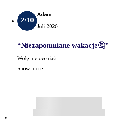
Adam
2
/10
Juli 2026
“Niezapomniane wakacje🤔”
Wolę nie oceniać
Show more
"