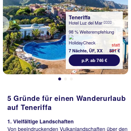
Teneriffa
Hotel Luz del Mar
Previous
98 % Weiterempfehlung
statt
7 Nächte, ÜF, XX
881 €
p.P. ab 746 €
5 Gründe für einen Wanderurlaub
auf Teneriffa
1. Vielfältige Landschaften
Von beeindruckenden Vulkanlandschaften über den