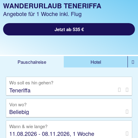
WANDERURLAUB TENERIFFA
Angebote für 1 Woche inkl. Flug
Jetzt ab 535 €
Pauschalreise
Hotel
%DEALS
Flug
Ferienwohnung
Mietwagen
Wo soll es hin gehen?
Rundreise
Kreuzfahrt
Ausflüge
Gruppenreise
Camper
Privattransfer
Von wo?
Beliebig
Wann & wie lange?
11.08.2026 - 08.11.2026, 1 Woche