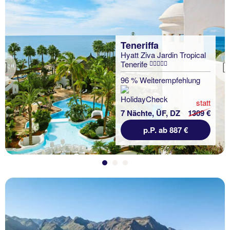
Teneriffa
Hyatt Ziva Jardin Tropical
Tenerife
Previous
96 % Weiterempfehlung
statt
7 Nächte, ÜF, DZ
1309 €
p.P. ab 887 €