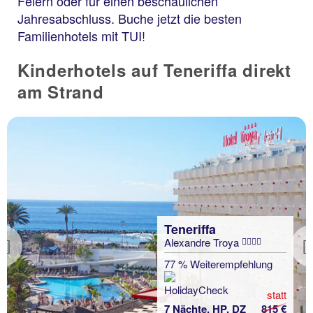
Feiern oder für einen beschaulichen
Jahresabschluss. Buche jetzt die besten
Familienhotels mit TUI!
Kinderhotels auf Teneriffa direkt
am Strand
Teneriffa
Alexandre Troya
Previous
77 % Weiterempfehlung
statt
7 Nächte, HP, DZ
815 €