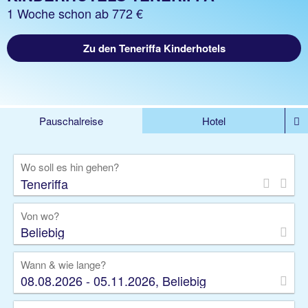
1 Woche schon ab 772 €
Zu den Teneriffa Kinderhotels
Pauschalreise
Hotel
%DEALS
Flug
Ferienwohnung
Mietwagen
Wo soll es hin gehen?
Rundreise
Kreuzfahrt
Ausflüge
Gruppenreise
Camper
Privattransfer
Von wo?
Beliebig
Wann & wie lange?
08.08.2026 - 05.11.2026, Beliebig