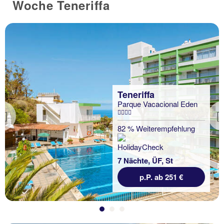
Woche Teneriffa
Teneriffa
Parque Vacacional Eden
Previous
82 % Weiterempfehlung
7 Nächte, ÜF, St
p.P. ab 251 €