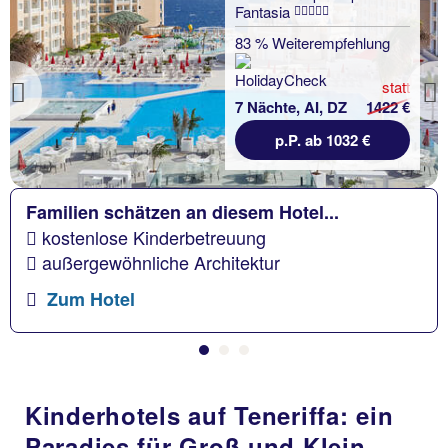
Fantasia
83 % Weiterempfehlung
statt
Previous
7 Nächte, AI, DZ
1422 €
p.P. ab 1032 €
Familien schätzen an diesem Hotel...
kostenlose Kinderbetreuung
außergewöhnliche Architektur
Zum Hotel
Kinderhotels auf Teneriffa: ein
Paradies für Groß und Klein