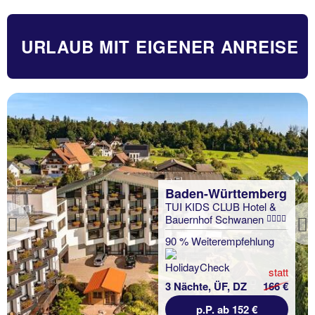
URLAUB MIT EIGENER ANREISE
3 Nächte, AI, DZ
p.P. ab 192 €
erg
 &
Previous
ng
statt
166 €