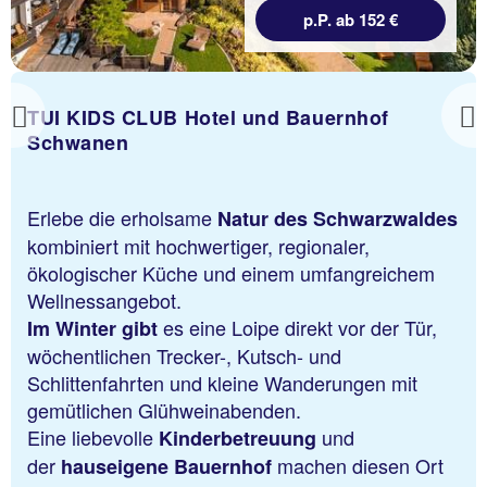
p.P. ab 152 €
TUI KIDS CLUB Hotel und Bauernhof
Previous
Schwanen
Erlebe die erholsame
Natur des Schwarzwaldes
kombiniert mit hochwertiger, regionaler,
ökologischer Küche und einem umfangreichem
Wellnessangebot.
es eine Loipe direkt vor der Tür,
Im Winter gibt
wöchentlichen Trecker-, Kutsch- und
Schlittenfahrten und kleine Wanderungen mit
gemütlichen Glühweinabenden.
Eine liebevolle
und
Kinderbetreuung
der
machen diesen Ort
hauseigene Bauernhof