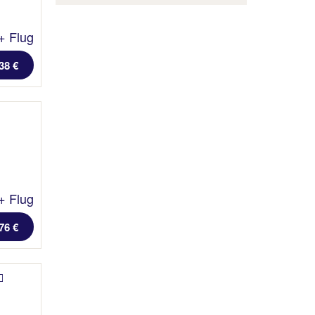
+ Flug
38 €
+ Flug
76 €