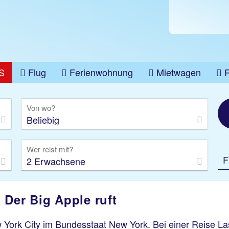
S
Flug
Ferienwohnung
Mietwagen
üge
Gruppenreise
Camper
Privattransfer
Von wo?
Beliebig
Wer reist mit?
F
2 Erwachsene
 Der Big Apple ruft
 York City im Bundesstaat New York. Bei einer Reise L