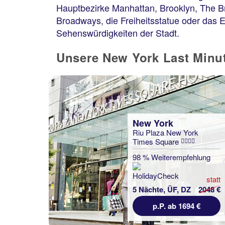
Hauptbezirke Manhattan, Brooklyn, The B
Broadways, die Freiheitsstatue oder das 
Sehenswürdigkeiten der Stadt.
Unsere New York Last Minut
New York
Riu Plaza New York
Times Square
98 % Weiterempfehlung
statt
5 Nächte, ÜF, DZ
2048 €
p.P. ab 1694 €