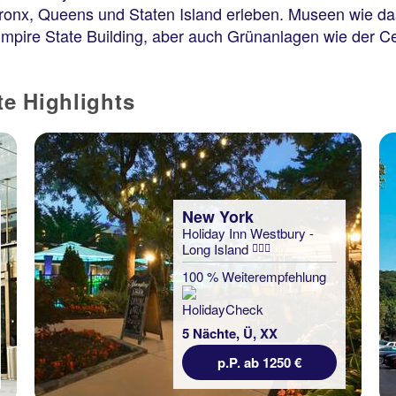
ronx, Queens und Staten Island erleben. Museen wie da
Empire State Building, aber auch Grünanlagen wie der C
e Highlights
New York
Holiday Inn Westbury -
Long Island
100 % Weiterempfehlung
5 Nächte, Ü, XX
p.P. ab 1250 €