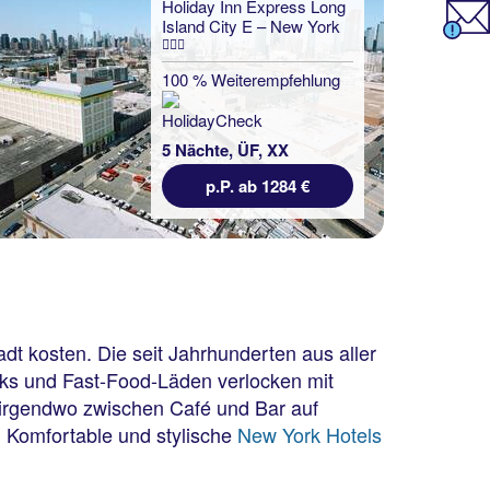
Holiday Inn Express Long
Island City E – New York
100 % Weiterempfehlung
5 Nächte, ÜF, XX
p.P. ab 1284 €
t kosten. Die seit Jahrhunderten aus aller
sks und Fast-Food-Läden verlocken mit
ch irgendwo zwischen Café und Bar auf
. Komfortable und stylische
New York Hotels