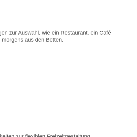
astercard, Visa
en zur Auswahl, wie ein Restaurant, ein Café
kt morgens aus den Betten.
iten zur flexiblen Freizeitgestaltung.