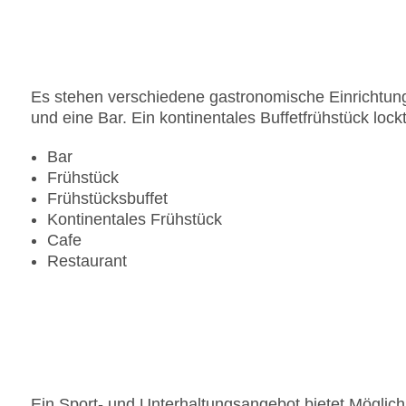
Zahlungsarten: American Express, Diners Club, M
Landeskategorie: 3 Sterne
Es stehen verschiedene gastronomische Einrichtung
und eine Bar. Ein kontinentales Buffetfrühstück loc
Bar
Frühstück
Frühstücksbuffet
Kontinentales Frühstück
Cafe
Restaurant
Ein Sport- und Unterhaltungsangebot bietet Möglichke