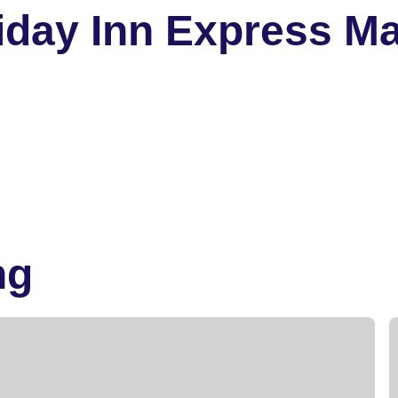
iday Inn Express M
ng