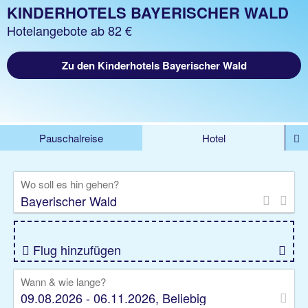
KINDERHOTELS BAYERISCHER WALD
Hotelangebote ab 82 €
Zu den Kinderhotels Bayerischer Wald
Pauschalreise
Hotel
%DEALS
Flug
Ferienwohnung
Mietwagen
Wo soll es hin gehen?
Rundreise
Kreuzfahrt
Ausflüge
Gruppenreise
Camper
Privattransfer
Flug hinzufügen
Wann & wie lange?
09.08.2026 - 06.11.2026, Beliebig