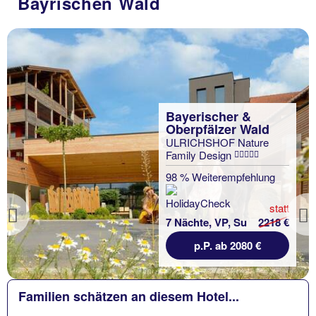
Bayrischen Wald
Bayerischer &
Oberpfälzer Wald
ULRICHSHOF Nature
Family Design
98 % Weiterempfehlung
statt
Previous
7 Nächte, VP, Su
2218 €
p.P. ab 2080 €
Familien schätzen an diesem Hotel...