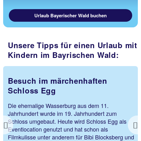
Urlaub Bayerischer Wald buchen
Unsere Tipps für einen Urlaub mit
Kindern im Bayrischen Wald:
Naturbad & Minigolfanlage
Spiegelau
Wer in den Sommermonaten mal eine Abkühlung
braucht, ist im Naturbad Spiegelau bestens
aufgehoben. Ganz ohne Chlor und chemische
Previous
Aufbereitung kann hier nach Herzenslust in
natürlich angelegten Becken geplanscht werden.