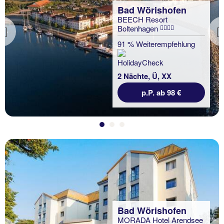
Bad Wörishofen
BEECH Resort
Boltenhagen
Previous
91 % Weiterempfehlung
2 Nächte, Ü, XX
p.P. ab 98 €
Bad Wörishofen
MORADA Hotel Arendsee