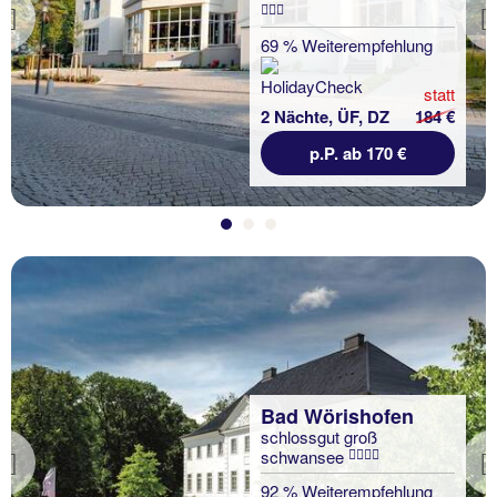
Previous
69 % Weiterempfehlung
statt
2 Nächte, ÜF, DZ
184 €
p.P. ab 170 €
Bad Wörishofen
schlossgut groß
schwansee
Previous
92 % Weiterempfehlung