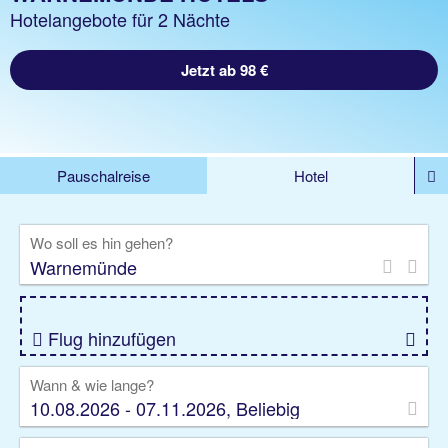
Hotelangebote für 2 Nächte
Jetzt ab 98 €
Pauschalreise
Hotel
%DEALS
Flug
Ferienwohnung
Mietwagen
Wo soll es hin gehen?
Rundreise
Kreuzfahrt
Ausflüge
Gruppenreise
Camper
Privattransfer
Flug hinzufügen
Wann & wie lange?
10.08.2026 - 07.11.2026, Beliebig