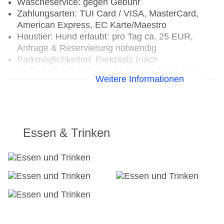
Wäscheservice: gegen Gebühr
Zahlungsarten: TUI Card / VISA, MasterCard,
American Express, EC Karte/Maestro
Haustier: Hund erlaubt: pro Tag ca. 25 EUR,
Anfrage & Reservierung notwendig
Parkmöglichkeiten: Parkplatz (nach
Verfügbarkeit), unbewacht: pro Nacht ca. 9.00
Weitere Informationen
EUR
Tagungseinrichtungen: Konferenzräume: 1,
klimatisierte Tagungsräume, Tageslicht,
Tagungsequipment: gegen Gebühr, Coffee
Breaks: gegen Gebühr
Essen & Trinken
Gebäudeanzahl: 2
Landeskategorie: 4 Sterne