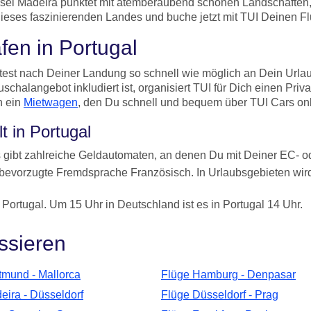
el Madeira punktet mit atemberaubend schönen Landschaften, 
dieses faszinierenden Landes und buche jetzt mit TUI Deinen Fl
fen in Portugal
chtest nach Deiner Landung so schnell wie möglich an Dein Ur
chalangebot inkludiert ist, organisiert TUI für Dich einen Priv
h ein
Mietwagen
, den Du schnell und bequem über TUI Cars on
t in Portugal
s gibt zahlreiche Geldautomaten, an denen Du mit Deiner EC- o
e bevorzugte Fremdsprache Französisch. In Urlaubsgebieten wi
 Portugal. Um 15 Uhr in Deutschland ist es in Portugal 14 Uhr.
ssieren
tmund - Mallorca
Flüge Hamburg - Denpasar
eira - Düsseldorf
Flüge Düsseldorf - Prag