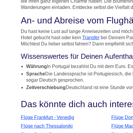
die ihren ganz eigenen Charme haben. Die Blumenins
Wanderungen einladen. Entdecke selbst die Vielfalt 
An- und Abreise vom Flughä
Du hast keine Lust auf lange Anreisezeiten und mö
Hotel gebucht hast oder kein
Transfer
bei Deinem Paus
Möchtest Du lieber selbst fahren? Dann empfiehlt sic
Wissenswertes für Deinen Aufenthal
Währung
In Portugal bezahlst Du mit dem Euro. E
Sprache
Die Landessprache ist Portugiesisch, di
sogar Deutsch gesprochen.
Zeitverschiebung
Deutschland ist eine Stunde vor
Das könnte dich auch intere
Flüge Frankfurt - Venedig
Flüge Dor
Flüge nach Thessaloniki
Flüge Mad