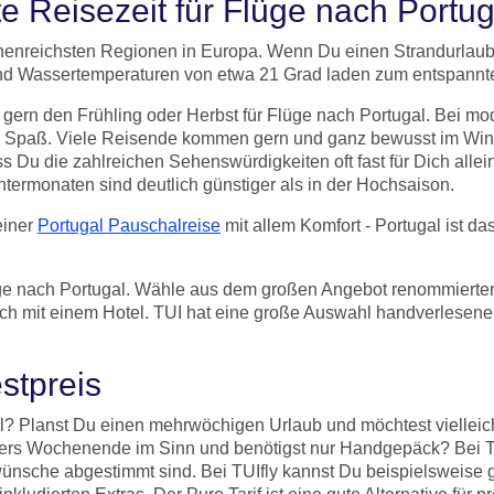
te Reisezeit für Flüge nach Portug
enreichsten Regionen in Europa. Wenn Du einen Strandurlaub 
nd Wassertemperaturen von etwa 21 Grad laden zum entspannt
en gern den Frühling oder Herbst für Flüge nach Portugal. Bei
Spaß. Viele Reisende kommen gern und ganz bewusst im Winte
 Du die zahlreichen Sehenswürdigkeiten oft fast für Dich allein 
ntermonaten sind deutlich günstiger als in der Hochsaison.
einer
Portugal Pauschalreise
mit allem Komfort - Portugal ist d
ge nach Portugal. Wähle aus dem großen Angebot renommierter 
h mit einem Hotel. TUI hat eine große Auswahl handverlesener 
stpreis
l? Planst Du einen mehrwöchigen Urlaub und möchtest vielleic
ers Wochenende im Sinn und benötigst nur Handgepäck? Bei TU
swünsche abgestimmt sind. Bei TUIfly kannst Du beispielsweise 