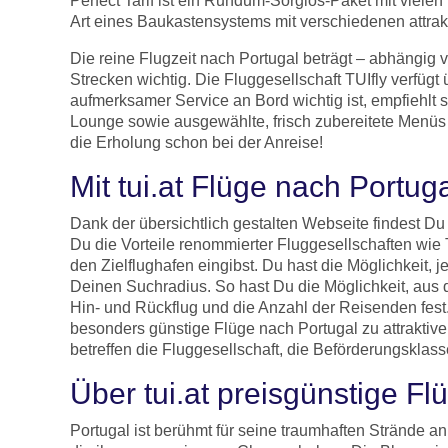
Perfect Tarif ist ein Rundum-Sorglos-Paket mit vielen 
Art eines Baukastensystems mit verschiedenen attrak
Die reine Flugzeit nach Portugal beträgt – abhängig 
Strecken wichtig. Die Fluggesellschaft TUIfly verfügt
aufmerksamer Service an Bord wichtig ist, empfiehlt 
Lounge sowie ausgewählte, frisch zubereitete Menüs 
die Erholung schon bei der Anreise!
Mit tui.at Flüge nach Portu
Dank der übersichtlich gestalten Webseite findest D
Du die Vorteile renommierter Fluggesellschaften wie
den Zielflughafen eingibst. Du hast die Möglichkeit, 
Deinen Suchradius. So hast Du die Möglichkeit, aus 
Hin- und Rückflug und die Anzahl der Reisenden fest
besonders günstige Flüge nach Portugal zu attraktive
betreffen die Fluggesellschaft, die Beförderungsklass
Über tui.at preisgünstige F
Portugal ist berühmt für seine traumhaften Strände an