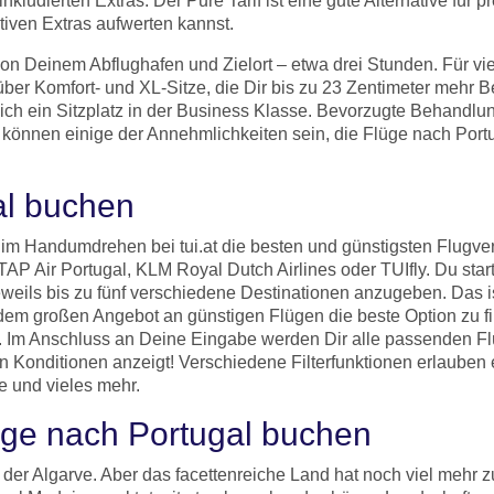
inkludierten Extras. Der Pure Tarif ist eine gute Alternative für
tiven Extras aufwerten kannst.
von Deinem Abflughafen und Zielort – etwa drei Stunden. Für vi
 über Komfort- und XL-Sitze, die Dir bis zu 23 Zentimeter mehr
sich ein Sitzplatz in der Business Klasse. Bevorzugte Behandlun
können einige der Annehmlichkeiten sein, die Flüge nach Port
gal buchen
u im Handumdrehen bei tui.at die besten und günstigsten Flug
 TAP Air Portugal, KLM Royal Dutch Airlines oder TUIfly. Du st
jeweils bis zu fünf verschiedene Destinationen anzugeben. Das 
dem großen Angebot an günstigen Flügen die beste Option zu f
. Im Anschluss an Deine Eingabe werden Dir alle passenden Flü
n Konditionen anzeigt! Verschiedene Filterfunktionen erlauben 
e und vieles mehr.
lüge nach Portugal buchen
 der Algarve. Aber das facettenreiche Land hat noch viel mehr z