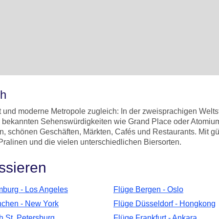
oh
dt und moderne Metropole zugleich: In der zweisprachigen Welts
 bekannten Sehenswürdigkeiten wie Grand Place oder Atomium b
, schönen Geschäften, Märkten, Cafés und Restaurants. Mit gün
Pralinen und die vielen unterschiedlichen Biersorten.
ssieren
burg - Los Angeles
Flüge Bergen - Oslo
chen - New York
Flüge Düsseldorf - Hongkong
h St. Petersburg
Flüge Frankfurt - Ankara