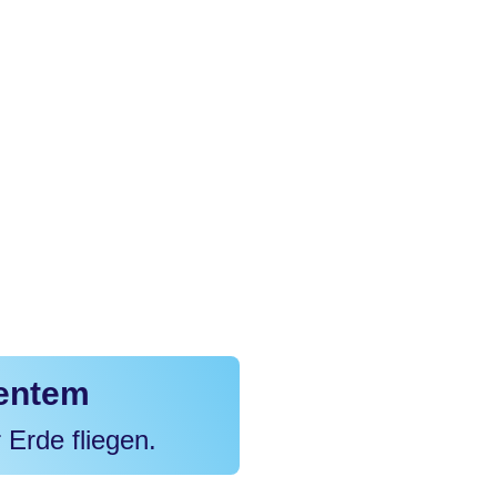
ventem
 Erde fliegen.