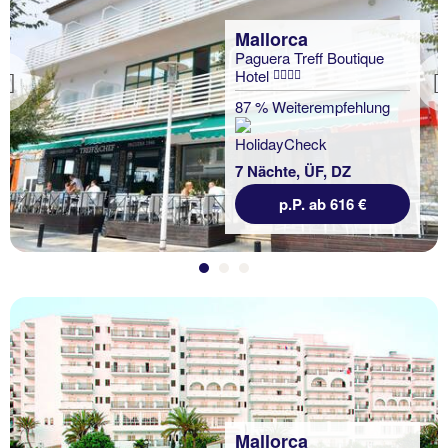
Mallorca
Paguera Treff Boutique
Hotel
Previous
87 % Weiterempfehlung
7 Nächte, ÜF, DZ
p.P. ab 616 €
Mallorca