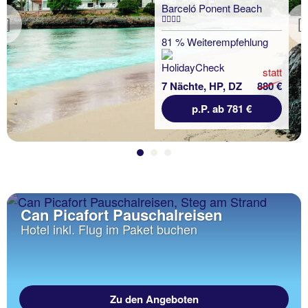
Barceló Ponent Beach
Previous
81 % Weiterempfehlung
statt
7 Nächte, HP, DZ
880 €
p.P. ab 781 €
Can Picafort Pauschalreisen
Hotel inkl. Flug im Paket buchen
Zu den Angeboten