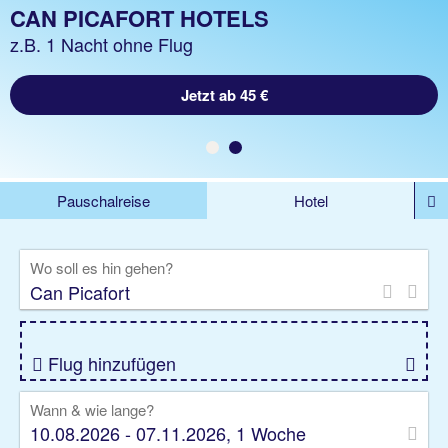
URLAUB CAN PICAFORT
CAN PICAFORT HOTELS
z.B. 1 Woche Hotel inkl. Flug
z.B. 1 Nacht ohne Flug
Jetzt ab 346 €
Jetzt ab 45 €
Pauschalreise
Hotel
%DEALS
Flug
Ferienwohnung
Mietwagen
Wo soll es hin gehen?
Rundreise
Kreuzfahrt
Ausflüge
Gruppenreise
Camper
Privattransfer
Flug hinzufügen
Wann & wie lange?
10.08.2026 - 07.11.2026, 1 Woche