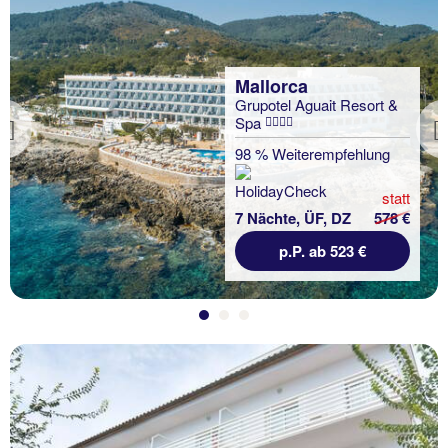
Mallorca
Grupotel Aguait Resort &
Spa
Previous
98 % Weiterempfehlung
statt
7 Nächte, ÜF, DZ
578 €
p.P. ab 523 €