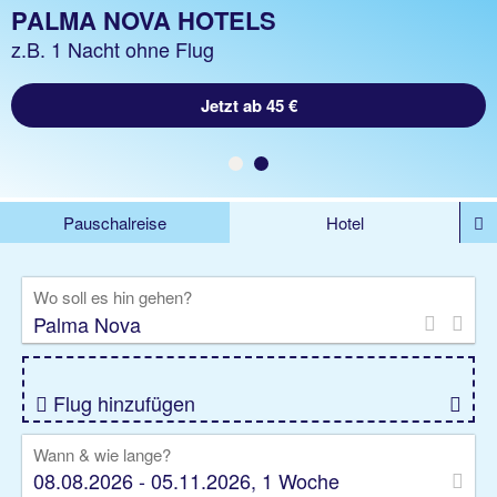
PALMA NOVA URLAUB
PALMA NOVA HOTELS
z.B. 1 Woche Hotel inkl. Flug
z.B. 1 Nacht ohne Flug
Jetzt ab 523 €
Jetzt ab 45 €
Pauschalreise
Hotel
%DEALS
Flug
Ferienwohnung
Mietwagen
Wo soll es hin gehen?
Rundreise
Kreuzfahrt
Ausflüge
Gruppenreise
Camper
Privattransfer
Flug hinzufügen
Wann & wie lange?
08.08.2026 - 05.11.2026, 1 Woche