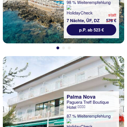
98 % Weiterempfehlung
statt
7 Nächte, ÜF, DZ
578 €
p.P. ab 523 €
Palma Nova
Paguera Treff Boutique
Hotel
Previous
87 % Weiterempfehlung