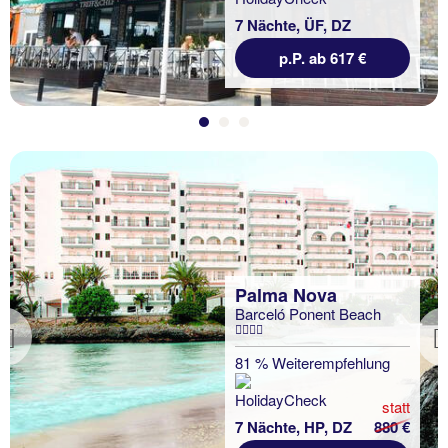
7 Nächte, ÜF, DZ
p.P. ab 617 €
Palma Nova
Barceló Ponent Beach
Previous
81 % Weiterempfehlung
statt
7 Nächte, HP, DZ
880 €