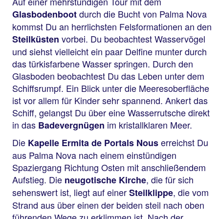
Auf einer mehrstündigen Tour mit dem
durch die Bucht von Palma Nova
Glasbodenboot
kommst Du an herrlichsten Felsformationen an den
vorbei. Du beobachtest Wasservögel
Steilküsten
und siehst vielleicht ein paar Delfine munter durch
das türkisfarbene Wasser springen. Durch den
Glasboden beobachtest Du das Leben unter dem
Schiffsrumpf. Ein Blick unter die Meeresoberfläche
ist vor allem für Kinder sehr spannend. Ankert das
Schiff, gelangst Du über eine Wasserrutsche direkt
in das
im kristallklaren Meer.
Badevergnügen
Die
erreichst Du
Kapelle Ermita de Portals Nous
aus Palma Nova nach einem einstündigen
Spaziergang Richtung Osten mit anschließendem
Aufstieg. Die
, die für sich
neugotische Kirche
sehenswert ist, liegt auf einer
, die vom
Steilklippe
Strand aus über einen der beiden steil nach oben
führenden Wege zu erklimmen ist. Nach der