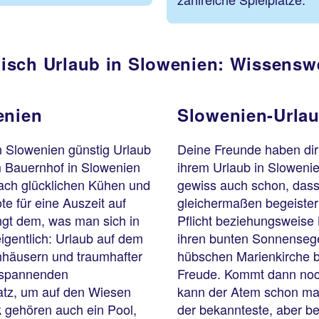
isch Urlaub in Slowenien: Wissensw
enien
Slowenien-Urlau
in Slowenien günstig Urlaub
Deine Freunde haben di
 Bauernhof in Slowenien
ihrem Urlaub in Sloweni
nach glücklichen Kühen und
gewiss auch schon, das
e für eine Auszeit auf
gleichermaßen begeistern.
gt dem, was man sich in
Pflicht beziehungsweise 
eigentlich: Urlaub auf dem
ihren bunten Sonnensegel
nhäusern und traumhafter
hübschen Marienkirche 
 spannenden
Freude. Kommt dann noc
tz, um auf den Wiesen
kann der Atem schon mal
k gehören auch ein Pool,
der bekannteste, aber be