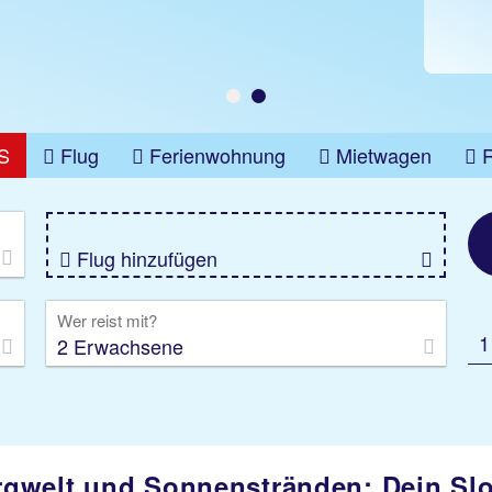
S
Flug
Ferienwohnung
Mietwagen
üge
Gruppenreise
Camper
Privattransfer
Flug hinzufügen
Wer reist mit?
1
2 Erwachsene
gwelt und Sonnenstränden: Dein Sl