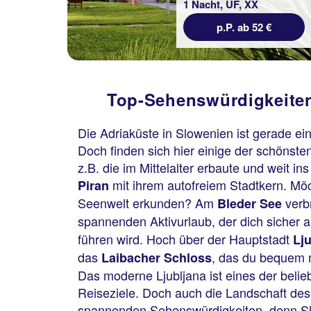
1 Nacht, ÜF, XX
p.P. ab 52 €
Top-Sehenswürdigkeiten
Die Adriaküste in Slowenien ist gerade ei
Doch finden sich hier einige der schönsten
z.B. die im Mittelalter erbaute und weit i
mit ihrem autofreiem Stadtkern. Mö
Piran
Seenwelt erkunden? Am
verbr
Bleder See
spannenden Aktivurlaub, der dich sicher 
führen wird. Hoch über der Hauptstadt
Lj
das
, das du bequem m
Laibacher Schloss
Das moderne Ljubljana ist eines der beli
Reiseziele. Doch auch die Landschaft de
spannenden Sehenswürdigkeiten, denn Slo