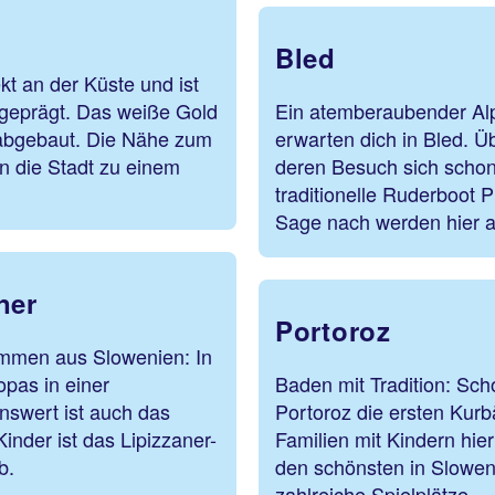
Bled
ekt an der Küste und ist
 geprägt. Das weiße Gold
Ein atemberaubender Alp
 abgebaut. Die Nähe zum
erwarten dich in Bled. Ü
n die Stadt zu einem
deren Besuch sich schon 
traditionelle Ruderboot P
Sage nach werden hier a
ner
Portoroz
ammen aus Slowenien: In
opas in einer
Baden mit Tradition: Sc
nswert ist auch das
Portoroz die ersten Kurb
nder ist das Lipizzaner-
Familien mit Kindern hie
b.
den schönsten in Slowen
zahlreiche Spielplätze.