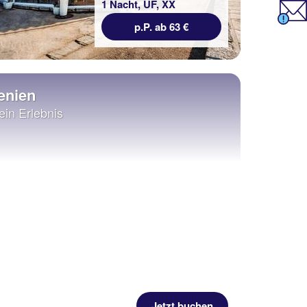
1 Nacht, ÜF, XX
p.P. ab 63 €
enien
ein Erlebnis
Jetzt buchen