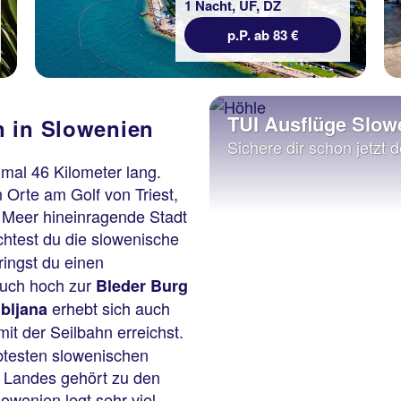
1 Nacht, ÜF, DZ
p.P. ab 83 €
TUI Ausflüge Slow
 in Slowenien
Sichere dir schon jetzt d
nmal 46 Kilometer lang.
 Orte am Golf von Triest,
ns Meer hineinragende Stadt
chtest du die slowenische
ingst du einen
auch hoch zur
Bleder Burg
erhebt sich auch
ubljana
it der Seilbahn erreichst.
ebtesten slowenischen
s Landes gehört zu den
wenien legt sehr viel