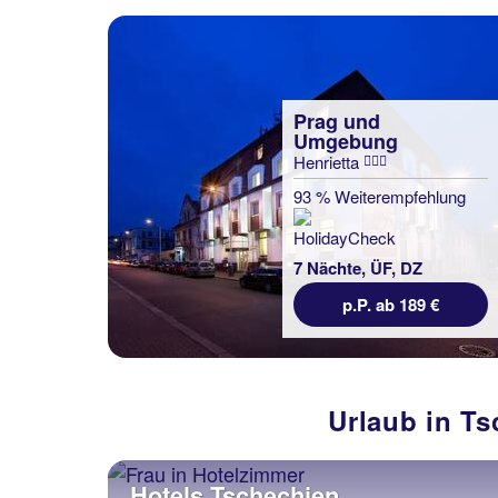
Prag und
Umgebung
Henrietta
93 % Weiterempfehlung
7 Nächte, ÜF, DZ
p.P. ab 189 €
Urlaub in Ts
Hotels Tschechien