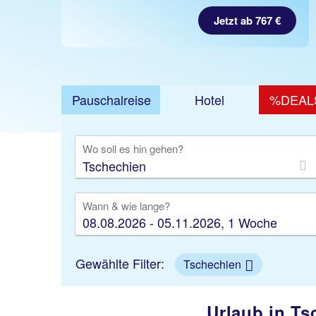
Jetzt buchen!
Jetzt ab 767 €
Pauschalreise
Hotel
%DEAL
Ausfl
Wo soll es hin gehen?
Wann & wie lange?
08.08.2026 - 05.11.2026, 1 Woche
Gewählte Filter:
Tschechien
Urlaub in T