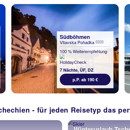
Südböhmen
Vltavska Pohadka
100 % Weiterempfehlung
7 Nächte, ÜF, DZ
p.P. ab 190 €
chechien - für jeden Reisetyp das pe
Winterurlaub Tsch