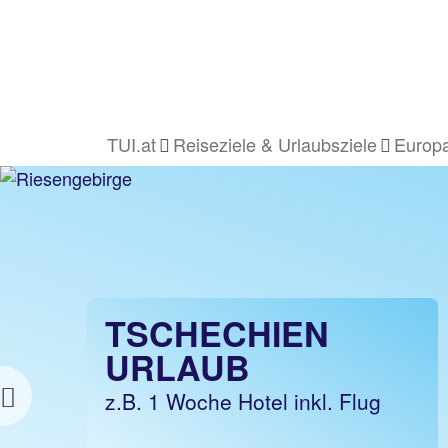
TUI.at
Reiseziele & Urlaubsziele
Europa
TSCHECHIEN
TSCHECHIEN
URLAUB
URLAUB
z.B. 1 Nacht ohne Flug
z.B. 1 Woche Hotel inkl. Flug
Previous