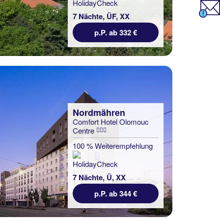
7 Nächte, ÜF, XX
p.P. ab 332 €
Nordmähren
Comfort Hotel Olomouc
Centre
100 % Weiterempfehlung
7 Nächte, Ü, XX
p.P. ab 344 €