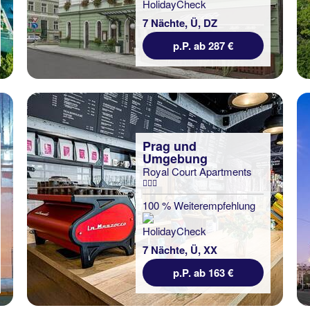
7 Nächte, Ü, DZ
p.P. ab 287 €
Prag und
Umgebung
Royal Court Apartments
100 % Weiterempfehlung
7 Nächte, Ü, XX
p.P. ab 163 €