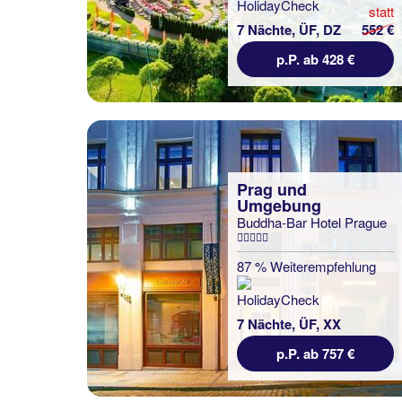
statt
7 Nächte, ÜF, DZ
552 €
p.P. ab 428 €
Prag und
Umgebung
Buddha-Bar Hotel Prague
87 % Weiterempfehlung
7 Nächte, ÜF, XX
p.P. ab 757 €