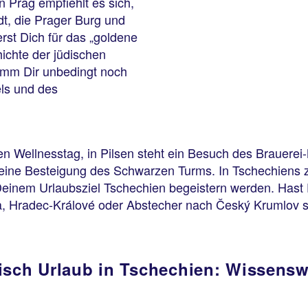
n Prag empfiehlt es sich,
dt, die Prager Burg und
rst Dich für das „goldene
hichte der jüdischen
imm Dir unbedingt noch
els und des
men Wellnesstag, in Pilsen steht ein Besuch des Braue
ne Besteigung des Schwarzen Turms. In Tschechiens zwe
Deinem Urlaubsziel Tschechien begeistern werden. Hast
, Hradec-Králové oder Abstecher nach Český Krumlov so
isch Urlaub in Tschechien: Wissensw