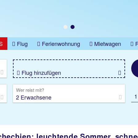
S
Flug
Ferienwohnung
Mietwagen
üge
Gruppenreise
Camper
Privattransfer
Flug hinzufügen
Wer reist mit?
1
2 Erwachsene
schechien: leuchtende Sommer, schne