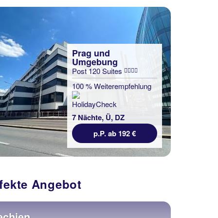
Prag und
Umgebung
Post 120 Suites
100 % Weiterempfehlung
7 Nächte, Ü, DZ
p.P. ab 192 €
rfekte Angebot
echien