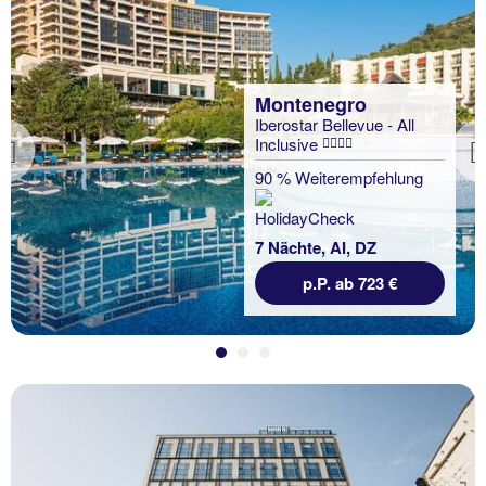
Montenegro
Iberostar Bellevue - All
Inclusive
Previous
90 % Weiterempfehlung
7 Nächte, AI, DZ
p.P. ab 723 €