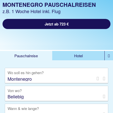
MONTENEGRO PAUSCHALREISEN
z.B. 1 Woche Hotel inkl. Flug
Jetzt ab 723 €
Pauschalreise
Hotel
%DEALS
Flug
Ferienwohnung
Mietwagen
Wo soll es hin gehen?
Rundreise
Kreuzfahrt
Ausflüge
Gruppenreise
Camper
Privattransfer
Von wo?
Beliebig
Wann & wie lange?