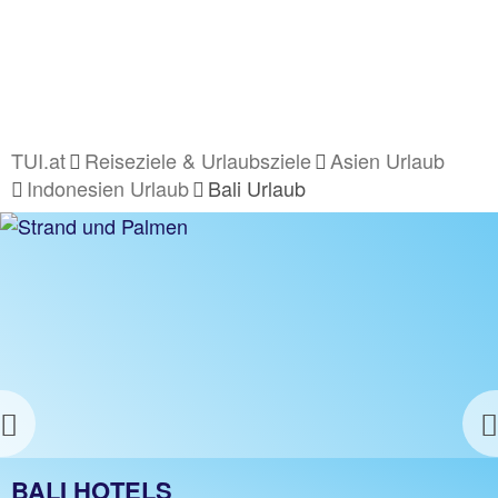
TUI.at
Reiseziele & Urlaubsziele
Asien Urlaub
Indonesien Urlaub
Bali Urlaub
Previous
BALI URLAUB
BALI HOTELS