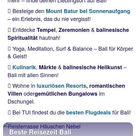
Besteige den
Mount Batur bei Sonnenaufgang
– ein Erlebnis, das du nie vergisst!
Entdecke
,
&
Tempel
Zeremonien
balinesische
hautnah!
Spiritualität
Yoga, Meditation, Surf & Balance – Bali für Körper
& Geist!
,
&
–
Kulinarik
Märkte
balinesische Heilkunst
Bali mit allen Sinnen!
Wohne in
luxuriösen Resorts
,
romantischen
oder
im
Villen
gemütlichen Bungalows
Dschungel.
Bei TUI findest du die
für Bali!
besten Flugdeals
Beste Reisezeit Bali