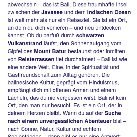
abwechseln – das ist Bali. Diese traumhafte Insel
zwischen der
und dem
Javasee
Indischen Ozean
ist weit mehr als nur ein Reiseziel. Sie ist ein Ort,
an dem du dich verlieren – und neu entdecken
kannst. Ob du barfuß durch
schwarzen
läufst, den Sonnenaufgang vom
Vulkanstrand
Gipfel des
bestaunst oder inmitten
Mount Batur
von
tief durchatmest – Bali ist wie
Reisterrassen
eine andere Welt. Eine, in der Spiritualität und
Gastfreundschaft zum Alltag gehören. Die
balinesische Kultur, geprägt vom Hinduismus,
empfängt dich mit offenen Armen und einem
Lächeln, das du nie vergessen wirst. Bali ist kein
Ort, den man nur besucht. Es ist ein Ort, der in
deinem Herzen bleibt. Wenn du auf der
Suche
bist –
nach einem unvergesslichen Abenteuer
nach Sonne, Natur, Kultur und echtem
Seelenfrieden – dann gibt es nur eine Antwort: