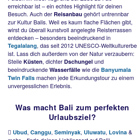
erreichbar ist – ein echtes Highlight für deinen
Besuch. Auch der
gehört untrennbar
Reisanbau
zur Kultur Balis. Weil es kaum flache Flächen gibt,
wirst du überall kunstvoll angelegte Reisterrassen
entdecken – besonders beeindruckend in
, das seit 2012 UNESCO-Weltkulturerbe
Tegalalang
ist. Lass dich außerdem von der Natur verzaubern:
Steile
, dichter
und
Küsten
Dschungel
beeindruckende
wie die
Wasserfälle
Banyumala
machen jede Erkundungstour zu einem
Twin Falls
unvergesslichen Erlebnis.
Was macht Bali zum perfekten
Urlaubsziel?
,
,
,
,
&
Ubud
Canggu
Seminyak
Uluwatu
Lovina
mehr – finde deinen Lieblingsort auf Bali!