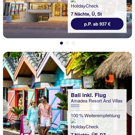
7 Nächte, Ü, St
p.P. ab 937 €
Bali inkl. Flug
Amadea Resort And Villas
Previous
100 % Weiterempfehlung
7 Nächte, ÜF, DZ