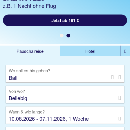
z.B. 1 Woche Hotel inklusive Flug
z.B. 1 Nacht ohne Flug
Jetzt ab 1402 €
Jetzt ab 181 €
Pauschalreise
Hotel
%DEALS
Flug
Ferienwohnung
Mietwagen
Wo soll es hin gehen?
Rundreise
Kreuzfahrt
Ausflüge
Gruppenreise
Camper
Privattransfer
Von wo?
Beliebig
Wann & wie lange?
10.08.2026 - 07.11.2026, 1 Woche