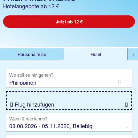
Hotelangebote ab 12 €
Jetzt ab 12 €
Pauschalreise
Hotel
%DEALS
Flug
Ferienwohnung
Mietwagen
Wo soll es hin gehen?
Rundreise
Kreuzfahrt
Ausflüge
Gruppenreise
Camper
Privattransfer
Flug hinzufügen
Wann & wie lange?
08.08.2026 - 05.11.2026, Beliebig