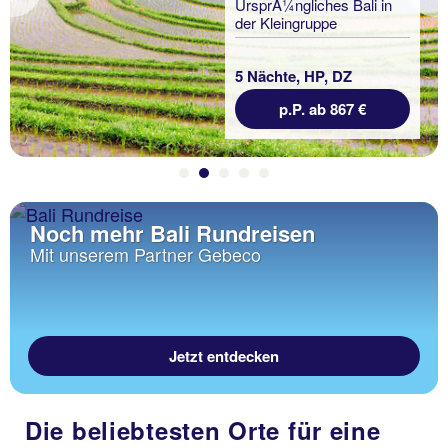
Previous
UrsprÃ¼ngliches Bali in
der Kleingruppe
5 Nächte, HP, DZ
p.P. ab 867 €
Noch mehr Bali Rundreisen
Mit unserem Partner Gebeco
Jetzt entdecken
Die beliebtesten Orte für eine