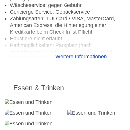
Wäscheservice: gegen Gebühr
Concierge Service, Gepäckservice
Zahlungsarten: TUI Card / VISA, MasterCard,
American Express, die Hinterlegung einer
Kreditkarte beim Check In ist Pflicht
Haustiere nicht erlaubt
Parkmöglichkeiten: Parkplatz (nach
Verfügbarkeit), bewacht: ohne Gebühr, Valet
Weitere Informationen
Parking: ohne Gebühr
Tagungseinrichtungen: Konferenzräume: 2,
klimatisierte Tagungsräume, Tageslicht,
Tagungsequipment: gegen Gebühr, Coffee
Breaks: gegen Gebühr
Essen & Trinken
Etagen: 4, Zimmer: 120
Landeskategorie: 5 Sterne