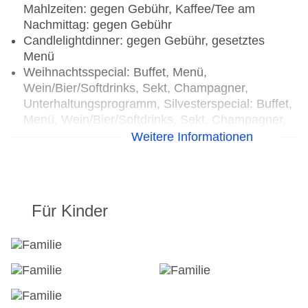
Mahlzeiten: gegen Gebühr, Kaffee/Tee am
Nachmittag: gegen Gebühr
Candlelightdinner: gegen Gebühr, gesetztes
Menü
Weihnachtsspecial: Buffet, Menü,
Wein/Bier/Softdrinks, Sekt, Champagner,
Unterhaltungsprogramm, Silvesterspecial: Buffet,
Menü, Wein/Bier/Softdrinks, Sekt, Champagner,
Unterhaltungsprogramm, (Live-) Musik und Tanz,
Weitere Informationen
Hauseigenes Feuerwerk
Restaurants: 2
Hauptrestaurant „Layang-Layang“: Küche:
Für Kinder
asiatisch, regional, Babynahrung: gegen Gebühr,
glutenfreie Gerichte: gegen Gebühr, vegetarische
Gerichte: gegen Gebühr, vegane Gerichte: gegen
Gebühr, Buffet, à la carte, Anfrage notwendig,
Reservierung nicht notwendig, gegen Gebühr,
06:30 Uhr - 22:30 Uhr
Spezialitätenrestaurant „Nyala Beach Club &