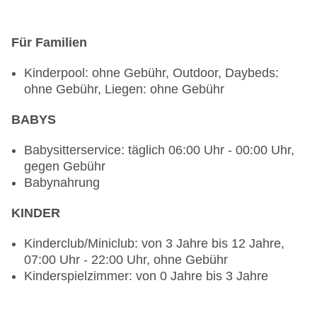
Grill“: Küche: international, glutenfreie Gerichte:
gegen Gebühr, vegane Gerichte: gegen Gebühr,
Für Familien
à la carte, Anfrage notwendig, Reservierung nicht
notwendig, gegen Gebühr, 12:30 Uhr - 22:30 Uhr,
Kinderpool: ohne Gebühr, Outdoor, Daybeds:
am Pool
ohne Gebühr, Liegen: ohne Gebühr
Bars & mehr: 2
Bar „Pier Eight beach bar“: täglich 12:00 Uhr -
BABYS
22:30 Uhr, gegen Gebühr
Lobbybar „Lobby Lounge“: täglich 12:00 Uhr -
Babysitterservice: täglich 06:00 Uhr - 00:00 Uhr,
00:00 Uhr, gegen Gebühr
gegen Gebühr
Babynahrung
KINDER
Kinderclub/Miniclub: von 3 Jahre bis 12 Jahre,
07:00 Uhr - 22:00 Uhr, ohne Gebühr
Kinderspielzimmer: von 0 Jahre bis 3 Jahre