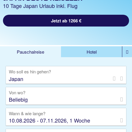
10 Tage Japan Urlaub inkl. Flug
Jetzt ab 1266 €
Pauschalreise
Hotel
%DEALS
Flug
Ferienwohnung
Mietwagen
Wo soll es hin gehen?
Rundreise
Kreuzfahrt
Ausflüge
Gruppenreise
Camper
Privattransfer
Von wo?
Beliebig
Wann & wie lange?
10.08.2026 - 07.11.2026, 1 Woche