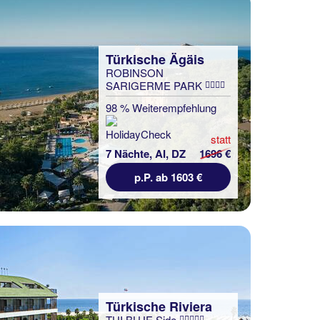
Türkische Ägäis
ROBINSON
SARIGERME PARK
98 % Weiterempfehlung
statt
7 Nächte, AI, DZ
1696 €
p.P. ab 1603 €
Türkische Riviera
TUI BLUE Side