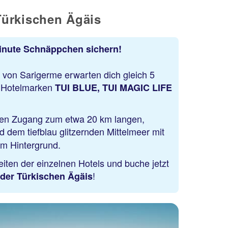
Türkischen Ägäis
Minute Schnäppchen sichern!
t von Sarigerme erwarten dich gleich 5
n Hotelmarken
TUI BLUE, TUI MAGIC LIFE
Türkische Riviera
Rixos Beldibi Adults Only
â The Land of Legends
ten Zugang zum etwa 20 km langen,
Access
 dem tiefblau glitzernden Mittelmeer mit
92 % Weiterempfehlung
im Hintergrund.
statt
iten der einzelnen Hotels und buche jetzt
7 Nächte, AP, DZ
689 €
!
der Türkischen Ägäis
p.P. ab 601 €