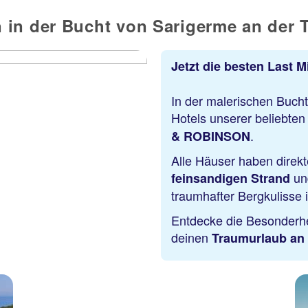
 in der Bucht von Sarigerme an der 
Jetzt die besten Last 
​In der malerischen Buch
Hotels unserer beliebte
.
& ROBINSON
Alle Häuser haben direk
und
feinsandigen Strand
traumhafter Bergkulisse 
Entdecke die Besonderhe
deinen
Traumurlaub an 