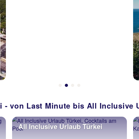
Türkische Ägäis
ROBINSON
SARIGERME PARK
98 % Weiterempfehlung
statt
7 Nächte, AI, DZ
2310 €
p.P. ab 1670 €
i - von Last Minute bis All Inclusive 
All Inclusive Urlaub Türkei