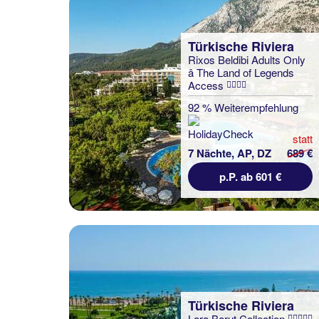
Türkische Riviera
Rixos Beldibi Adults Only
â The Land of Legends
Access
92 % Weiterempfehlung
statt
7 Nächte, AP, DZ
689 €
p.P. ab 601 €
Türkische Riviera
Lara Barut Collection