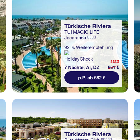
Türkische Riviera
TUI MAGIC LIFE
Jacaranda
92 % Weiterempfehlung
statt
7 Nächte, AI, DZ
661 €
p.P. ab 582 €
Türkische Riviera
Blue Waters Club