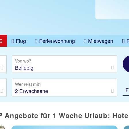
S
Flug
Ferienwohnung
Mietwagen
üge
Gruppenreise
Camper
Privattransfer
Von wo?
Beliebig
Wer reist mit?
F
2 Erwachsene
P Angebote für 1 Woche Urlaub: Hotel