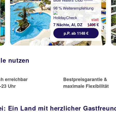
98 % Weiterempfehlung
statt
7 Nächte, AI, DZ
1406 €
p.P. ab 1148 €
ile nutzen
ch erreichbar
Bestpreisgarantie &
-23 Uhr
maximale Flexibilität
i: Ein Land mit herzlicher Gastfreun