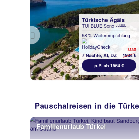
Ägäis
no
pfehlung
Previous
statt
DZ
1934 €
1564 €
Pauschalreisen in die Türke
Familienurlaub Türkei