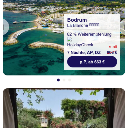
Bodrum
La Blanche
Previous
82 % Weiterempfehlung
statt
7 Nächte, AP, DZ
806 €
p.P. ab 663 €