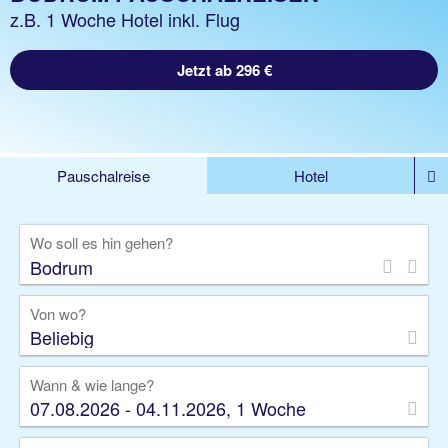
z.B. 1 Woche Hotel inkl. Flug
Jetzt ab 296 €
Pauschalreise
Hotel
%DEALS
Flug
Ferienwohnung
Mietwagen
Wo soll es hin gehen?
Rundreise
Kreuzfahrt
Ausflüge
Gruppenreise
Camper
Privattransfer
Von wo?
Beliebig
Wann & wie lange?
07.08.2026 - 04.11.2026, 1 Woche