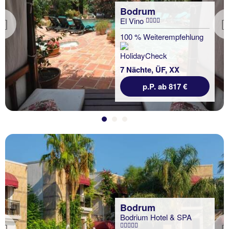
Bodrum
El Vino
Previous
100 % Weiterempfehlung
7 Nächte, ÜF, XX
p.P. ab 817 €
Bodrum
Bodrium Hotel & SPA