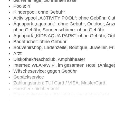
Gartenanlage, Sonnenterrasse
Pools: 4
Kinderpool: ohne Gebühr
Activitypool „ACTİVİTY POOL“: ohne Gebühr, Ou
Aquapark „aqua ark“: ohne Gebühr, Outdoor, Anz
ohne Gebühr, Sonnenschirme: ohne Gebühr
Aquapark „KIDS AQUA PARK“: ohne Gebühr, Outd
Badetücher: ohne Gebühr
Souvenirshop, Ladenzeile, Boutique, Juwelier, Fr
Arzt
Diskothek/Nachtclub, Amphitheater
Internet: WLAN/WiFi, im gesamten Hotel (Anlage
Wäscheservice: gegen Gebühr
Gepäckservice
Zahlungsarten: TUI Card / VISA, MasterCard
Haustiere nicht erlaubt
Parkmöglichkeiten: Stellplätze, nicht überdacht
Tagungseinrichtungen: Konferenzräume: 1, klimat
Tagungsequipment: gegen Gebühr, Coffee Break
Größe des Hotels/Anlage: 53000 qm