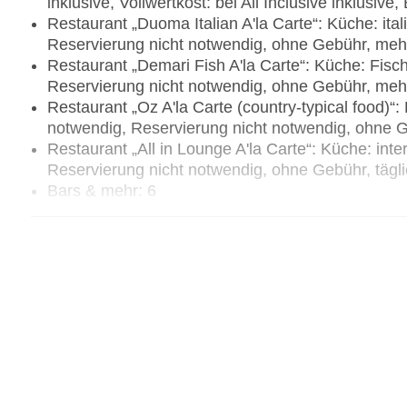
inklusive, Vollwertkost: bei All Inclusive inklusive, 
Restaurant „Duoma Italian A'la Carte“: Küche: ital
Reservierung nicht notwendig, ohne Gebühr, me
Restaurant „Demari Fish A'la Carte“: Küche: Fisch
Reservierung nicht notwendig, ohne Gebühr, me
Restaurant „Oz A'la Carte (country-typical food)“:
notwendig, Reservierung nicht notwendig, ohne
Restaurant „All in Lounge A'la Carte“: Küche: inte
Reservierung nicht notwendig, ohne Gebühr, tägl
Bars & mehr: 6
Beachclub „Beach Club“: ohne Gebühr
Poolbar Outdoor „POOL BAR“: gegen Gebühr
Bar „Cheers Beer Garden“: ohne Gebühr
Bar „SAPHIR DISCO BAR“
Lobbybar „Point Lobby Bar“
Bar „Irish Pub“