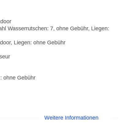
tdoor
ahl Wasserrutschen: 7, ohne Gebühr, Liegen:
oor, Liegen: ohne Gebühr
iseur
): ohne Gebühr
Weitere Informationen
isierte Tagungsräume, Tageslicht,
s: gegen Gebühr