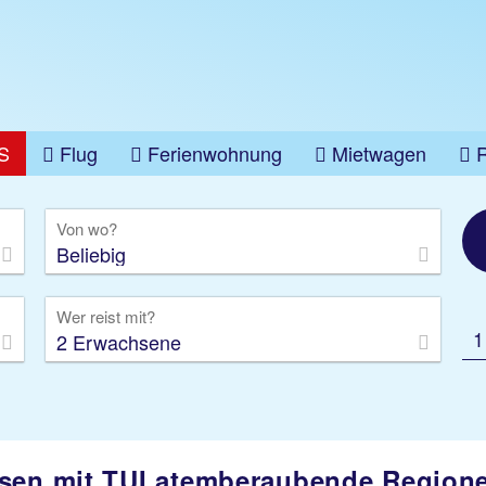
S
Flug
Ferienwohnung
Mietwagen
üge
Gruppenreise
Camper
Privattransfer
Von wo?
Beliebig
Wer reist mit?
1
2 Erwachsene
isen mit TUI atemberaubende Region