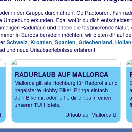
 oder in der Gruppe durchführen. Ob Radtouren, Fahrradu
ie Umgebung erkunden. Egal wofür du dich entscheidest:
maligen Radurlaub und erlebe die faszinierende Natur, 
mmer in Europa beradeln möchten, wir bieten dir auf d
der
,
,
,
Schweiz
Kroatien
Spanien
Griechenland
,
Hollan
d und neue Urlaubserlebnisse erfahren!
RADURLAUB AUF MALLORCA
Mallorca gilt als Hochburg für Radprofis und
E
begeisterte Hobby Biker. Bringe einfach
a
dein Bike mit oder leihe dir eines in einem
a
unserer TUI Hotels.
&
Urlaub auf Mallorca