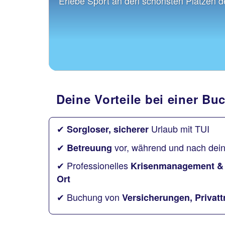
Erlebe Sport an den schönsten Plätzen d
Deine Vorteile bei einer Bu
✔
Urlaub mit TUI
Sorgloser, sicherer
✔
vor, während und nach dein
Betreuung
✔ Professionelles
Krisenmanagement & 
Ort
✔ Buchung von
Versicherungen, Privatt