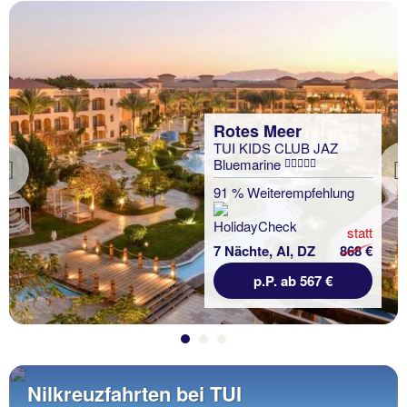
Rotes Meer
TUI KIDS CLUB JAZ
Bluemarine
Previous
91 % Weiterempfehlung
statt
7 Nächte, AI, DZ
868 €
p.P. ab 567 €
Nilkreuzfahrten bei TUI