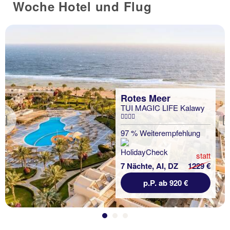
Woche Hotel und Flug
Rotes Meer
TUI MAGIC LIFE Kalawy
Previous
97 % Weiterempfehlung
statt
7 Nächte, AI, DZ
1229 €
p.P. ab 920 €