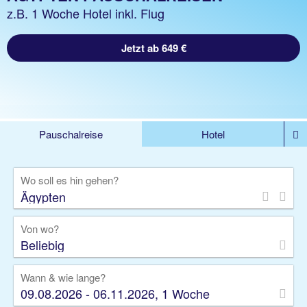
z.B. 1 Woche Hotel inkl. Flug
Jetzt ab 649 €
Pauschalreise
Hotel
%DEALS
Flug
Ferienwohnung
Mietwagen
Wo soll es hin gehen?
Rundreise
Kreuzfahrt
Ausflüge
Gruppenreise
Camper
Privattransfer
Von wo?
Beliebig
Wann & wie lange?
09.08.2026 - 06.11.2026, 1 Woche