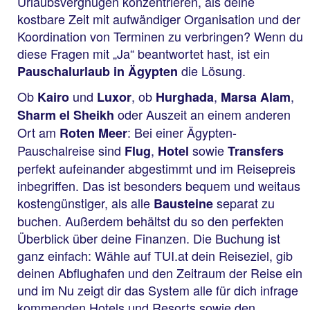
Urlaubsvergnügen konzentrieren, als deine
kostbare Zeit mit aufwändiger Organisation und der
Koordination von Terminen zu verbringen? Wenn du
diese Fragen mit „Ja“ beantwortet hast, ist ein
die Lösung.
Pauschalurlaub in Ägypten
Ob
und
, ob
,
,
Kairo
Luxor
Hurghada
Marsa Alam
oder Auszeit an einem anderen
Sharm el Sheikh
Ort am
: Bei einer Ägypten-
Roten Meer
Pauschalreise sind
,
sowie
Flug
Hotel
Transfers
perfekt aufeinander abgestimmt und im Reisepreis
inbegriffen. Das ist besonders bequem und weitaus
kostengünstiger, als alle
separat zu
Bausteine
buchen. Außerdem behältst du so den perfekten
Überblick über deine Finanzen. Die Buchung ist
ganz einfach: Wähle auf TUI.at dein Reiseziel, gib
deinen Abflughafen und den Zeitraum der Reise ein
und im Nu zeigt dir das System alle für dich infrage
kommenden Hotels und Resorts sowie den