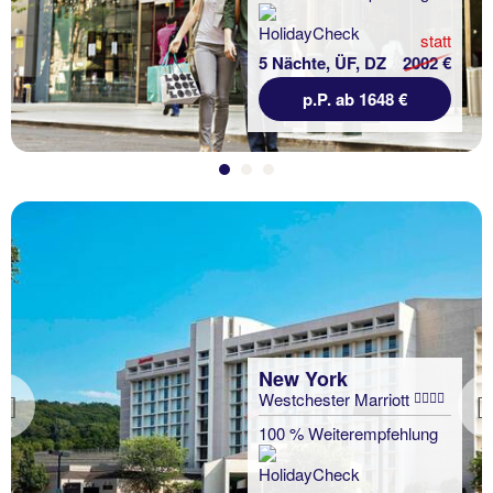
statt
5 Nächte, ÜF, DZ
2002 €
p.P. ab 1648 €
New York
Westchester Marriott
Previous
100 % Weiterempfehlung