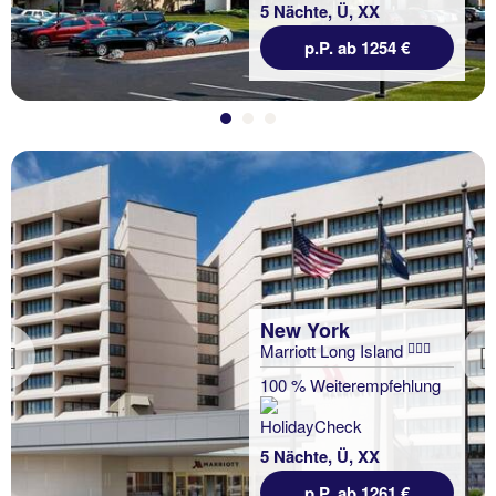
5 Nächte, Ü, XX
p.P. ab 1254 €
New York
Marriott Long Island
Previous
100 % Weiterempfehlung
5 Nächte, Ü, XX
p.P. ab 1261 €