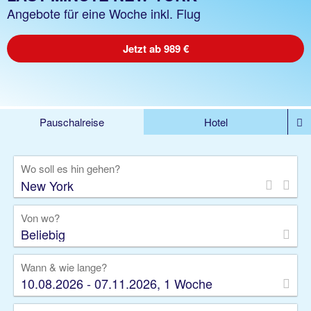
Angebote für eine Woche inkl. Flug
Jetzt ab 989 €
Pauschalreise
Hotel
%DEALS
Flug
Ferienwohnung
Mietwagen
Wo soll es hin gehen?
Rundreise
Kreuzfahrt
Ausflüge
Gruppenreise
Camper
Privattransfer
Von wo?
Beliebig
Wann & wie lange?
10.08.2026 - 07.11.2026, 1 Woche