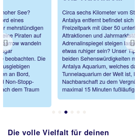
Circa sechs Kilometer vom Stadtzentrum von
Antalya entfernt befindet sich der kirmesähnliche
Freizeitpark mit über 50 unterhaltsamen
Attraktionen und Jahrmarktständen, die den
Adrenalinspiegel steigen lassen. Es soll lieber
Previous
etwas ruhiger sein? Unser Tipp: Kombiniere die
beiden Sehenswürdigkeiten miteinander. Das
Antalya Aquarium, welches das größte
Tunnelaquarium der Welt ist, liegt quasi in direkter
Nachbarschaft zu dem Vergnügungspark und ist in
maximal 15 Minuten fußläufig schnell erreichbar.
Die volle Vielfalt für deinen