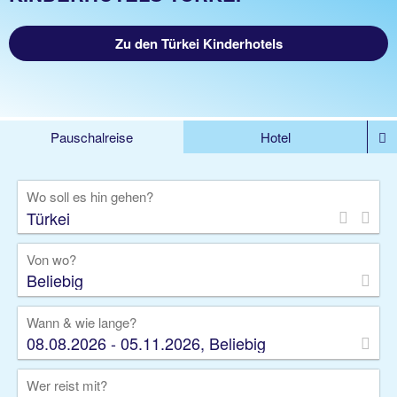
Zu den Türkei Kinderhotels
Pauschalreise
Hotel
%DEALS
Flug
Ferienwohnung
Mietwagen
Wo soll es hin gehen?
Rundreise
Kreuzfahrt
Ausflüge
Gruppenreise
Camper
Privattransfer
Von wo?
Beliebig
Wann & wie lange?
08.08.2026 - 05.11.2026, Beliebig
Wer reist mit?