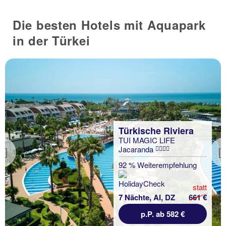
Die besten Hotels mit Aquapark
in der Türkei
Türkische Riviera
TUI MAGIC LIFE
Jacaranda
Previous
92 % Weiterempfehlung
statt
7 Nächte, AI, DZ
661 €
p.P. ab 582 €