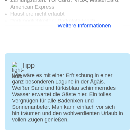
Zahlungsarten: TUI Card / VISA, MasterCard,
American Express
Haustiere nicht erlaubt
Parkmöglichkeiten: Parkplatz (nach
Weitere Informationen
Verfügbarkeit), bewacht: gegen Gebühr
Tagungseinrichtungen: klimatisierte
Tagungsräume, Tageslicht, Tagungsequipment:
gegen Gebühr, Coffee Breaks: gegen Gebühr
Größe des Hotels/Anlage: 22000 qm
Gebäudeanzahl: 1, Etagen: 4, Zimmer: 362
Tipp
Landeskategorie: 5 Sterne
Wie wäre es mit einer Erfrischung in einer
ganz besonderen Lagune in der Ägäis.
Weißer Sand und türkisblau schimmerndes
Wasser erwartet die Gäste hier. Ein tolles
Vergnügen für alle Badenixen und
Sonnenanbeter. Man kann einfach vor sich
hin träumen und den wohlverdienten Urlaub in
vollen Zügen genießen.