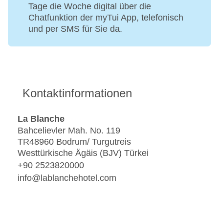
Tage die Woche digital über die
Chatfunktion der myTui App, telefonisch
und per SMS für Sie da.
Kontaktinformationen
La Blanche
Bahcelievler Mah. No. 119
TR48960 Bodrum/ Turgutreis
Westtürkische Ägäis (BJV) Türkei
+90 2523820000
info@lablanchehotel.com