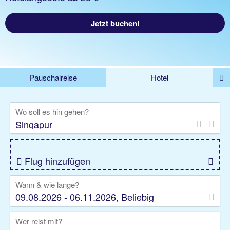
Jetzt buchen!
Pauschalreise
Hotel
%DEALS
Flug
Ferienwohnung
Mietwagen
Wo soll es hin gehen?
Rundreise
Kreuzfahrt
Ausflüge
Gruppenreise
Camper
Privattransfer
Flug hinzufügen
Wann & wie lange?
09.08.2026 - 06.11.2026, Beliebig
Wer reist mit?