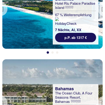
Hotel Riu Palace Paradise
Island
Previous
67 % Weiterempfehlung
7 Nächte, AI, XX
p.P. ab 1317 €
Bahamas
The Ocean Club, A Four
Seasons Resort,
Bahamas