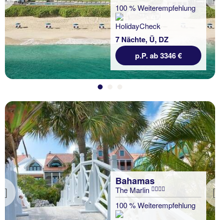
Previous
100 % Weiterempfehlung
7 Nächte, Ü, DZ
p.P. ab 3346 €
Bahamas
The Marlin
Previous
100 % Weiterempfehlung