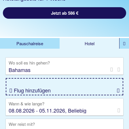
Jetzt ab 586 €
Pauschalreise
Hotel
%DEALS
Flug
Ferienwohnung
Mietwagen
Wo soll es hin gehen?
Rundreise
Kreuzfahrt
Ausflüge
Gruppenreise
Camper
Privattransfer
Flug hinzufügen
Wann & wie lange?
08.08.2026 - 05.11.2026, Beliebig
Wer reist mit?