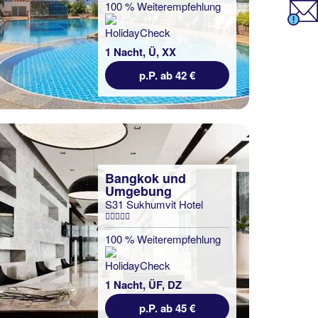
100 % Weiterempfehlung
1 Nacht, Ü, XX
p.P. ab 42 €
Bangkok und
Umgebung
S31 Sukhumvit Hotel
100 % Weiterempfehlung
1 Nacht, ÜF, DZ
p.P. ab 45 €