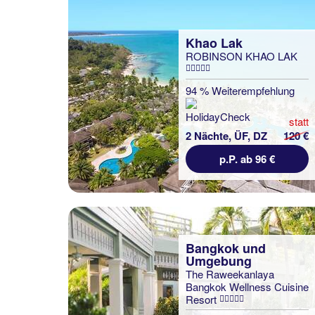
Khao Lak
ROBINSON KHAO LAK
94 % Weiterempfehlung
statt
2 Nächte, ÜF, DZ
120 €
p.P. ab 96 €
Bangkok und
Umgebung
The Raweekanlaya
Isaan (Nordost-
Bangkok Wellness Cuisine
Thailand)
Resort
Mövenpick Resort Khao
Yai