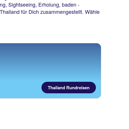
ng, Sightseeing, Erholung, baden -
 Thailand für Dich zusammengestellt. Wähle
Bangkok und
Umgebung
Nysa Bangkok Sukhumvit
11 by Kingston Hotels
100 % Weiterempfehlung
Thailand Rundreisen
1 Nacht, Ü, XX
p.P. ab 41 €