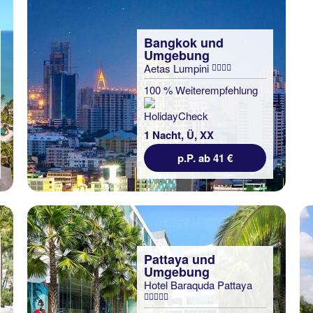
Bangkok und
Umgebung
Aetas Lumpini
100 % Weiterempfehlung
1 Nacht, Ü, XX
p.P. ab 41 €
Pattaya und
Umgebung
Hotel Baraquda Pattaya