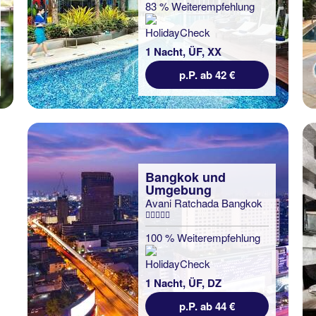
83 % Weiterempfehlung
1 Nacht, ÜF, XX
p.P. ab 42 €
Bangkok und
Umgebung
Avani Ratchada Bangkok
100 % Weiterempfehlung
1 Nacht, ÜF, DZ
p.P. ab 44 €