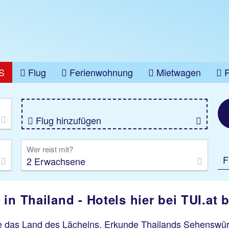
S
Flug
Ferienwohnung
Mietwagen
üge
Gruppenreise
Camper
Privattransfer
Flug hinzufügen
Wer reist mit?
F
2 Erwachsene
in Thailand - Hotels hier bei TUI.at
 das Land des Lächelns. Erkunde Thailands Sehenswürdi