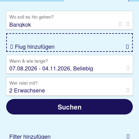
%DEALS
Flug
Ferienwohnung
Mietwagen
Wo soll es hin gehen?
Rundreise
Kreuzfahrt
Ausflüge
Gruppenreise
Camper
Privattransfer
Flug hinzufügen
Wann & wie lange?
07.08.2026 - 04.11.2026, Beliebig
Wer reist mit?
2 Erwachsene
Suchen
Filter hinzufügen