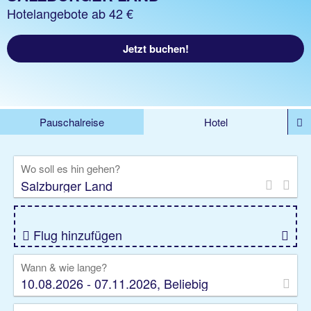
Hotelangebote ab 42 €
Jetzt buchen!
Pauschalreise
Hotel
%DEALS
Flug
Ferienwohnung
Mietwagen
Wo soll es hin gehen?
Rundreise
Kreuzfahrt
Ausflüge
Gruppenreise
Camper
Privattransfer
Flug hinzufügen
Wann & wie lange?
10.08.2026 - 07.11.2026, Beliebig