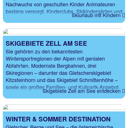
Nachwuchs von geschulten Kinder Animateuren
bestens versorgt. Kinderclubs, Skikindergärten und
Skiurlaub mit Kindern
Kinderskischulen bieten Programme, die auf das
jeweilige Alter abgestimmt sind.
SKIGEBIETE ZELL AM SEE
Sie gehören zu den bekanntesten
Wintersportregionen der Alpen mit genialen
Abfahrten. Modernste Bergbahnen, drei
Skiregionen – darunter das Gletscherskigebiet
Kitzsteinhorn und das Skigebiet Schmittenhöhe –
sowie ein großes Familien- und Kulinarik-Angebot
Skigebiete Zell am See entdecken
an den Pisten tragen zum Mythos Zell am See-
Kaprun bei.
WINTER & SOMMER DESTINATION
Gletscher, Berge und See – die österreichische