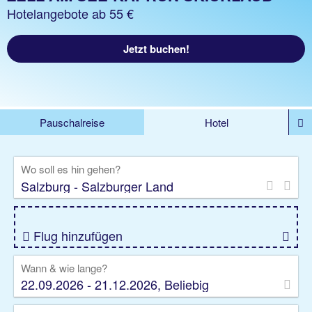
Hotelangebote ab 55 €
Jetzt buchen!
Pauschalreise
Hotel
%DEALS
Flug
Ferienwohnung
Mietwagen
Wo soll es hin gehen?
Rundreise
Kreuzfahrt
Ausflüge
Gruppenreise
Camper
Privattransfer
Flug hinzufügen
Wann & wie lange?
22.09.2026 - 21.12.2026, Beliebig