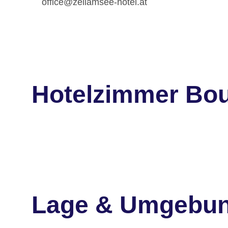
office@zellamsee-hotel.at
Hotelzimmer Bou
Lage & Umgebu