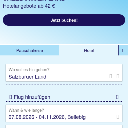
Hotelangebote ab 42 €
Jetzt buchen!
Pauschalreise
Hotel
%DEALS
Flug
Ferienwohnung
Mietwagen
Wo soll es hin gehen?
Rundreise
Kreuzfahrt
Ausflüge
Gruppenreise
Camper
Privattransfer
Flug hinzufügen
Wann & wie lange?
07.08.2026 - 04.11.2026, Beliebig