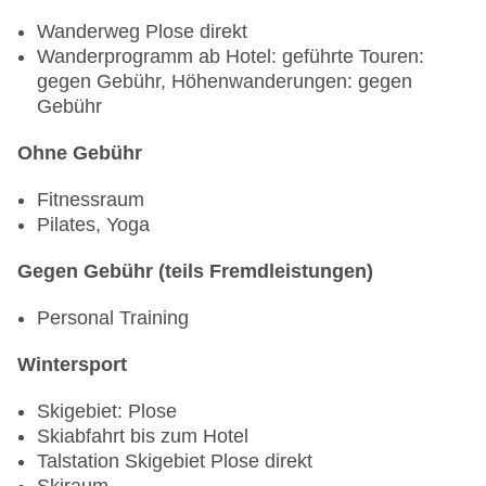
Die Gäste haben die Wahl das Abendessen anstatt
Wanderweg Plose direkt
im My Arbor dort einzunehmen.
Wanderprogramm ab Hotel: geführte Touren:
gegen Gebühr, Höhenwanderungen: gegen
Das wäre flexibel jeden Tag möglich.
Gebühr
Ohne Gebühr
Fitnessraum
Pilates, Yoga
Gegen Gebühr (teils Fremdleistungen)
Personal Training
Wintersport
Skigebiet: Plose
Skiabfahrt bis zum Hotel
Talstation Skigebiet Plose direkt