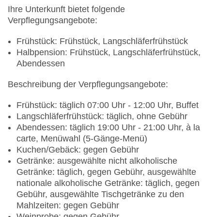
Gebühr, Reservierung nicht notwendig
Ihre Unterkunft bietet folgende
Etagen: 7, Zimmer: 104
Verpflegungsangebote:
Landeskategorie: 5 Sterne
Frühstück: Frühstück, Langschläferfrühstück
Halbpension: Frühstück, Langschläferfrühstück,
Abendessen
Beschreibung der Verpflegungsangebote:
Frühstück: täglich 07:00 Uhr - 12:00 Uhr, Buffet
Langschläferfrühstück: täglich, ohne Gebühr
Abendessen: täglich 19:00 Uhr - 21:00 Uhr, à la
carte, Menüwahl (5-Gänge-Menü)
Kuchen/Gebäck: gegen Gebühr
Getränke: ausgewählte nicht alkoholische
Getränke: täglich, gegen Gebühr, ausgewählte
nationale alkoholische Getränke: täglich, gegen
Gebühr, ausgewählte Tischgetränke zu den
Mahlzeiten: gegen Gebühr
Weinprobe: gegen Gebühr