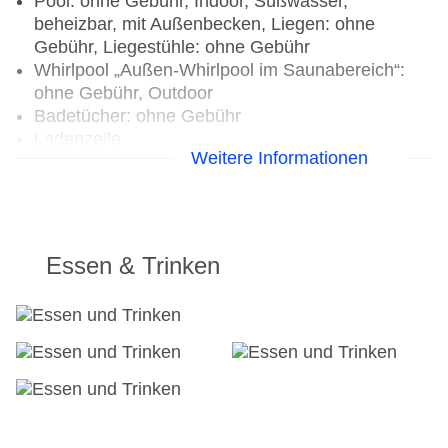
Pool: ohne Gebühr, Indoor, Süßwasser,
beheizbar, mit Außenbecken, Liegen: ohne
Gebühr, Liegestühle: ohne Gebühr
Whirlpool „Außen-Whirlpool im Saunabereich“:
ohne Gebühr, Outdoor
Badetücher: ohne Gebühr
Ladenzeile
Weitere Informationen
Internet: WLAN/WiFi, im gesamten Hotel
(Anlage): ohne Gebühr
Wäscheservice: gegen Gebühr
Gepäckservice
Zahlungsarten: TUI Card / VISA, MasterCard,
Essen & Trinken
American Express, Diners, EC Karte/Maestro
Haustier: Hund erlaubt: pro Tag ca. 45 EUR,
Anfrage & Reservierung notwendig, Katze
erlaubt: pro Tag ca. 45 EUR, Reservierung
notwendig
Parkmöglichkeiten: Parkplatz (nach
Verfügbarkeit), unbewacht: ohne Gebühr,
Reservierung nicht notwendig, Garage: ohne