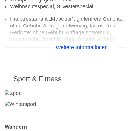
Weihnachtsspecial, Silvesterspecial
Hauptrestaurant „My Arbor“: glutenfreie Gerichte:
ohne Gebühr, Anfrage notwendig, lactosefreie
Gerichte: ohne Gebühr, Anfrage notwendig,
vegetarische Gerichte: ohne Gebühr, Anfrage
nicht notwendig, vegane Gerichte: ohne Gebühr,
Weitere Informationen
Anfrage notwendig, Vollwertkost: ohne Gebühr,
Anfrage nicht notwendig, à la carte, täglich,
angemessene Kleidung erwünscht
Loungebar: täglich, gegen Gebühr
Sport & Fitness
Das Hotel erfügt über 1 Hauptrestaurant, das My
Arbor-Restaurant.
Frühstück und Abendessen wird hier serviert.
In der Altstadt von Brixen gibt es das Restaurant
Grissino.
Wandern