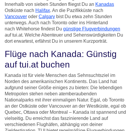
Innerhalb von sieben Stunden fliegst Du an
Kanadas
Ostküste nach
Halifax
. An die Pazifikküste nach
Vancouver
oder
Calgary
bist Du etwa zehn Stunden
unterwegs. Auch nach Toronto oder ins Hinterland
nach Whitehorse findest Du
günstige Flugverbindungen
auf tui.at. Welche Abenteuer und Sehenswürdigkeiten Du
dort erwartest, erfährst Du in unserem Kurzporträt.
Flüge nach Kanada: Günstig
auf tui.at buchen
Kanada ist für viele Menschen das Sehnsuchtsziel im
Norden des amerikanischen Kontinents. Das Land hat
aufgrund seiner Größe einiges zu bieten: Die lebendigen
Metropolen stehen neben atemberaubenden
Nationalparks mit ihrer einmaligen Natur. Egal, ob Toronto
an der Ostküste oder Vancouver an der Westküste, egal ob
Quebec, Ottawa oder Montreal – Kanada ist spannend und
vielseitig. Du erreichst das faszinierende Land auf
verschiedenen Flughäfen, abhängig von deiner
Zieldestination. TUI bietet regelmäßige Flugverbindungen