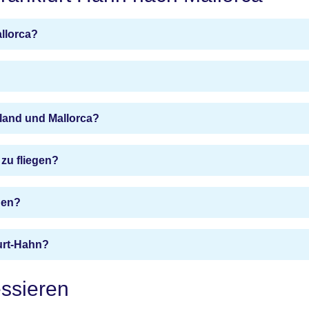
llorca?
hland und Mallorca?
zu fliegen?
hen?
urt-Hahn?
essieren