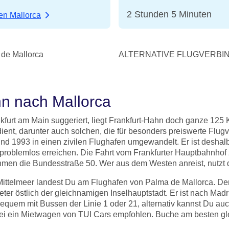
2 Stunden 5 Minuten
en Mallorca
e Mallorca
ALTERNATIVE FLUGVERBIND
hn nach Mallorca
urt am Main suggeriert, liegt Frankfurt-Hahn doch ganze 125 K
dient, darunter auch solchen, die für besonders preiswerte Fl
t und 1993 in einen zivilen Flughafen umgewandelt. Er ist deshal
problemlos erreichen. Die Fahrt vom Frankfurter Hauptbahnhof
hmen die Bundesstraße 50. Wer aus dem Westen anreist, nutzt 
ttelmeer landest Du am Flughafen von Palma de Mallorca. Der 
eter östlich der gleichnamigen Inselhauptstadt. Er ist nach Mad
quem mit Bussen der Linie 1 oder 21, alternativ kannst Du au
, sei ein Mietwagen von TUI Cars empfohlen. Buche am besten g