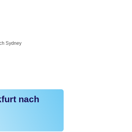
ach Sydney
furt nach