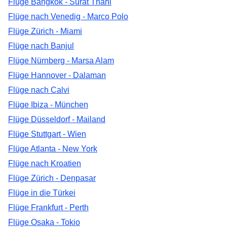
Flüge Bangkok - Surat Thani
Flüge nach Venedig - Marco Polo
Flüge Zürich - Miami
Flüge nach Banjul
Flüge Nürnberg - Marsa Alam
Flüge Hannover - Dalaman
Flüge nach Calvi
Flüge Ibiza - München
Flüge Düsseldorf - Mailand
Flüge Stuttgart - Wien
Flüge Atlanta - New York
Flüge nach Kroatien
Flüge Zürich - Denpasar
Flüge in die Türkei
Flüge Frankfurt - Perth
Flüge Osaka - Tokio